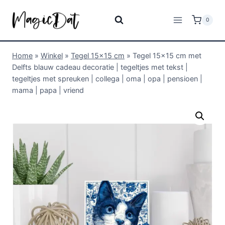
0
Home
»
Winkel
»
Tegel 15x15 cm
»
Tegel 15×15 cm met
Delfts blauw cadeau decoratie | tegeltjes met tekst |
tegeltjes met spreuken | collega | oma | opa | pensioen |
mama | papa | vriend