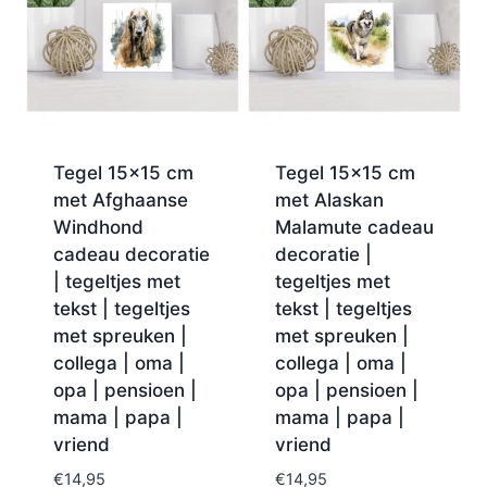
Tegel 15×15 cm
Tegel 15×15 cm
met Afghaanse
met Alaskan
Windhond
Malamute cadeau
cadeau decoratie
decoratie |
| tegeltjes met
tegeltjes met
tekst | tegeltjes
tekst | tegeltjes
met spreuken |
met spreuken |
collega | oma |
collega | oma |
opa | pensioen |
opa | pensioen |
mama | papa |
mama | papa |
vriend
vriend
€
14,95
€
14,95