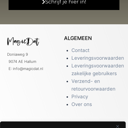
Schrijf je hier in!
ALGEMEEN
Contact
Doniaweg 9
Leveringsvoorwaarden
9074 AE Hallum
Leveringsvoorwaarden
E: info@magicdat.nl
zakelijke gebruikers
Verzend- en
retourvoorwaarden
Privacy
Over ons