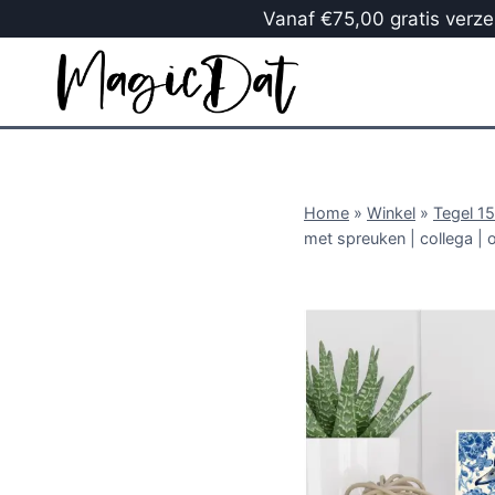
Vanaf €75,00 gratis verzen
Home
»
Winkel
»
Tegel 1
met spreuken | collega | 