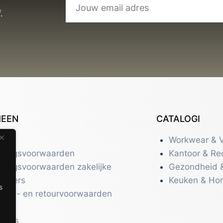
.
MEEN
CATALOGI
tact
Workwear & V
eringsvoorwaarden
Kantoor & Re
eringsvoorwaarden zakelijke
Gezondheid 
uikers
Keuken & Ho
s
zend- en retourvoorwaarden
acy
r ons