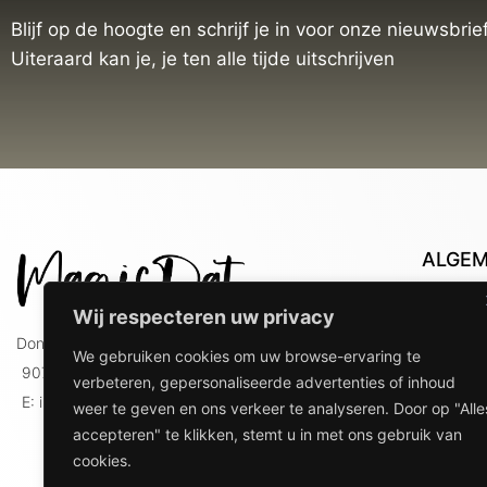
Blijf op de hoogte en schrijf je in voor onze nieuwsbrief
Uiteraard kan je, je ten alle tijde uitschrijven
ALGE
Con
Wij respecteren uw privacy
Lev
Doniaweg 9
We gebruiken cookies om uw browse-ervaring te
Lev
9074 AE Hallum
verbeteren, gepersonaliseerde advertenties of inhoud
gebr
E: info@magicdat.nl
weer te geven en ons verkeer te analyseren. Door op "Alle
Ver
accepteren" te klikken, stemt u in met ons gebruik van
Priv
cookies.
Ove