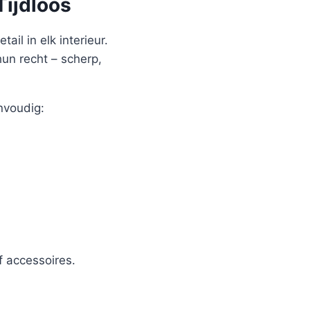
Tijdloos
ail in elk interieur.
hun recht – scherp,
nvoudig:
 accessoires.