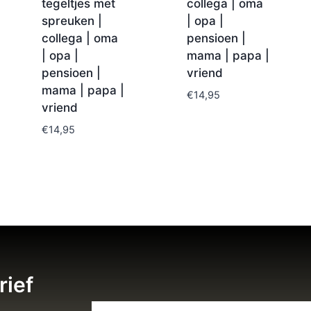
tegeltjes met
collega | oma
spreuken |
| opa |
collega | oma
pensioen |
| opa |
mama | papa |
pensioen |
vriend
mama | papa |
€
14,95
vriend
€
14,95
rief