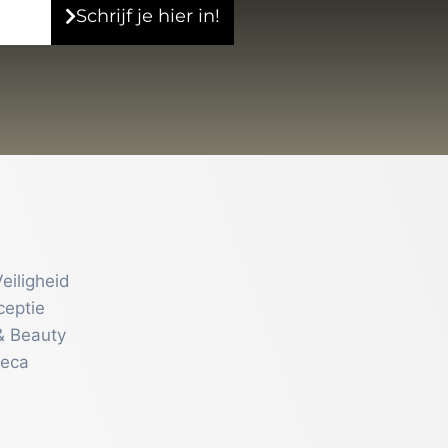
Schrijf je hier in!
eiligheid
ceptie
& Beauty
reca