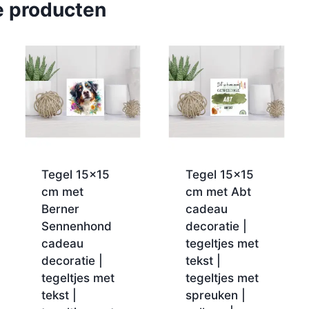
e producten
Tegel 15×15
Tegel 15×15
cm met
cm met Abt
Berner
cadeau
Sennenhond
decoratie |
cadeau
tegeltjes met
decoratie |
tekst |
tegeltjes met
tegeltjes met
tekst |
spreuken |