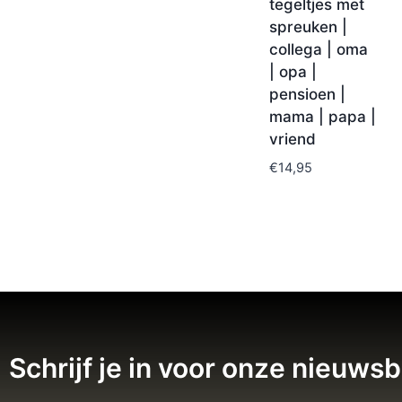
tegeltjes met
spreuken |
collega | oma
| opa |
pensioen |
mama | papa |
vriend
€
14,95
Schrijf je in voor onze nieuwsb