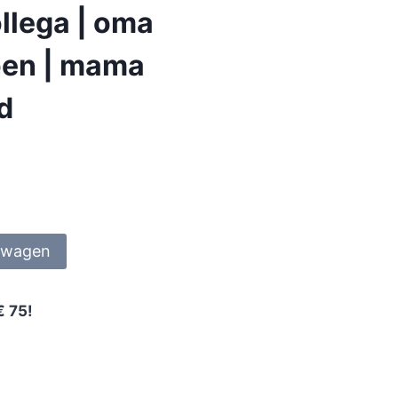
llega | oma
ioen | mama
nd
lwagen
€ 75!