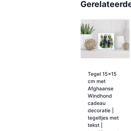
Gerelateerd
Tegel 15×15
cm met
Afghaanse
Windhond
cadeau
decoratie |
tegeltjes met
tekst |