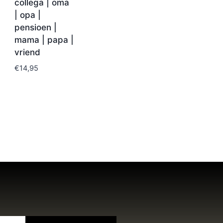
collega | oma
| opa |
pensioen |
mama | papa |
vriend
€
14,95