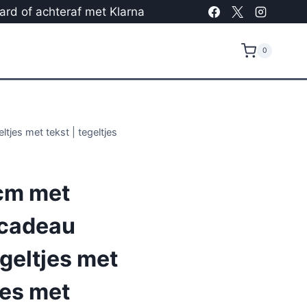
card of achteraf met Klarna
0
tjes met tekst | tegeltjes
cm met
 cadeau
egeltjes met
jes met