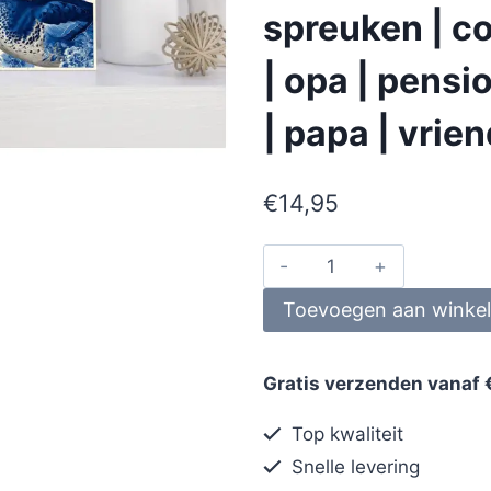
spreuken | co
| opa | pens
| papa | vrie
€
14,95
Toevoegen aan winke
Gratis verzenden vanaf 
Top kwaliteit
Snelle levering