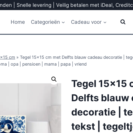
den | Snelle levering | Veilig betalen met iDeal, Credit
Home
Categorieën
Cadeau voor
5x15 cm
»
Tegel 15×15 cm met Delfts blauw cadeau decoratie | tegel
oma | opa | pensioen | mama | papa | vriend
Tegel 15×15 
Delfts blauw
decoratie | t
tekst | tegelt