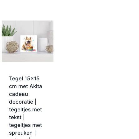
Tegel 15×15
cm met Akita
cadeau
decoratie |
tegeltjes met
tekst |
tegeltjes met
spreuken |