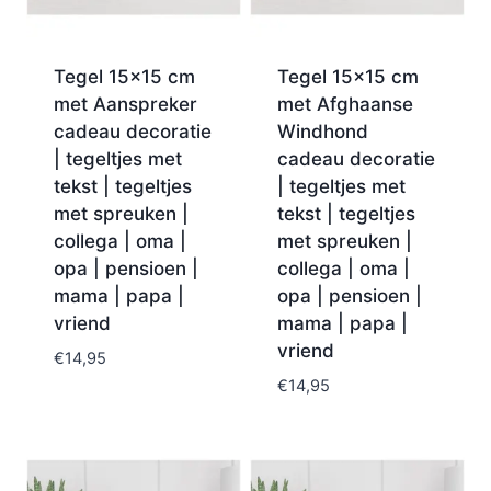
Tegel 15×15 cm
Tegel 15×15 cm
met Aanspreker
met Afghaanse
cadeau decoratie
Windhond
| tegeltjes met
cadeau decoratie
tekst | tegeltjes
| tegeltjes met
met spreuken |
tekst | tegeltjes
collega | oma |
met spreuken |
opa | pensioen |
collega | oma |
mama | papa |
opa | pensioen |
vriend
mama | papa |
vriend
€
14,95
€
14,95