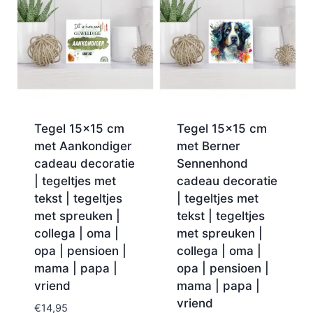
Tegel 15×15 cm
Tegel 15×15 cm
met Aankondiger
met Berner
cadeau decoratie
Sennenhond
| tegeltjes met
cadeau decoratie
tekst | tegeltjes
| tegeltjes met
met spreuken |
tekst | tegeltjes
collega | oma |
met spreuken |
opa | pensioen |
collega | oma |
mama | papa |
opa | pensioen |
vriend
mama | papa |
vriend
€
14,95