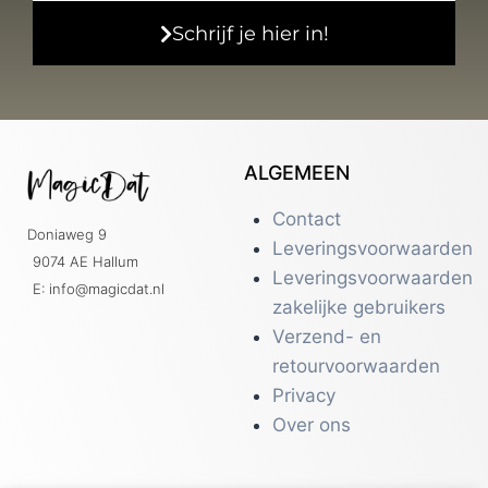
Schrijf je hier in!
ALGEMEEN
Contact
Doniaweg 9
Leveringsvoorwaarden
9074 AE Hallum
Leveringsvoorwaarden
E: info@magicdat.nl
zakelijke gebruikers
Verzend- en
retourvoorwaarden
Privacy
Over ons