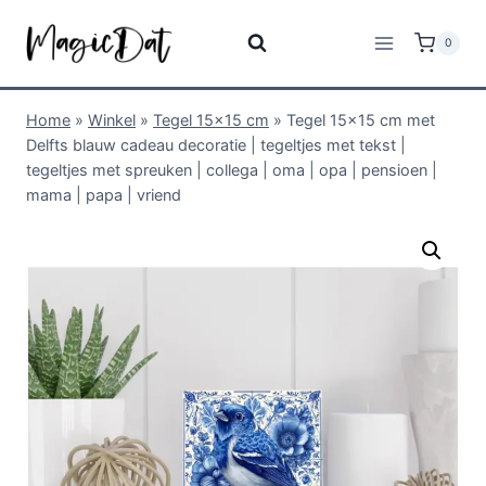
0
Home
»
Winkel
»
Tegel 15x15 cm
»
Tegel 15×15 cm met
Delfts blauw cadeau decoratie | tegeltjes met tekst |
tegeltjes met spreuken | collega | oma | opa | pensioen |
mama | papa | vriend