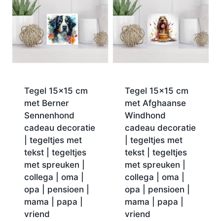
Tegel 15×15 cm
Tegel 15×15 cm
met Berner
met Afghaanse
Sennenhond
Windhond
cadeau decoratie
cadeau decoratie
| tegeltjes met
| tegeltjes met
tekst | tegeltjes
tekst | tegeltjes
met spreuken |
met spreuken |
collega | oma |
collega | oma |
opa | pensioen |
opa | pensioen |
mama | papa |
mama | papa |
vriend
vriend