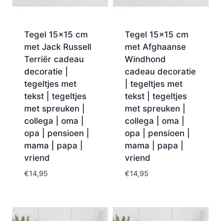
Tegel 15×15 cm
Tegel 15×15 cm
met Jack Russell
met Afghaanse
Terriër cadeau
Windhond
decoratie |
cadeau decoratie
tegeltjes met
| tegeltjes met
tekst | tegeltjes
tekst | tegeltjes
met spreuken |
met spreuken |
collega | oma |
collega | oma |
opa | pensioen |
opa | pensioen |
mama | papa |
mama | papa |
vriend
vriend
€
14,95
€
14,95