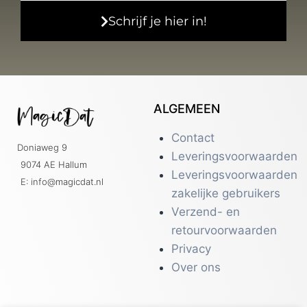
Schrijf je hier in!
ALGEMEEN
Contact
Doniaweg 9
Leveringsvoorwaarden
9074 AE Hallum
Leveringsvoorwaarden
E: info@magicdat.nl
zakelijke gebruikers
Verzend- en
retourvoorwaarden
Privacy
Over ons