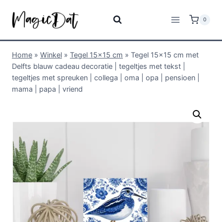
0
Home
»
Winkel
»
Tegel 15x15 cm
»
Tegel 15×15 cm met
Delfts blauw cadeau decoratie | tegeltjes met tekst |
tegeltjes met spreuken | collega | oma | opa | pensioen |
mama | papa | vriend