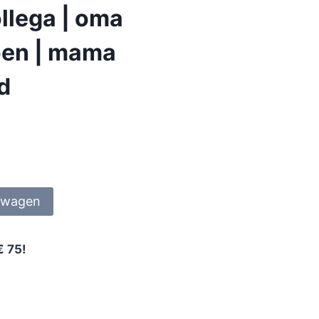
llega | oma
ioen | mama
nd
lwagen
€ 75!