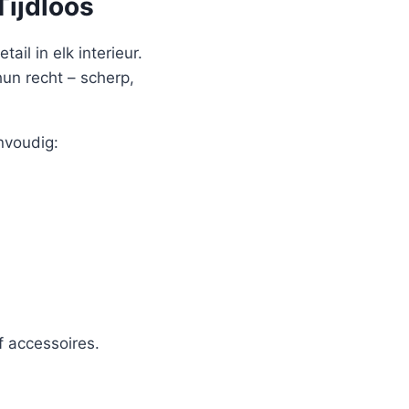
Tijdloos
ail in elk interieur.
hun recht – scherp,
nvoudig:
 accessoires.