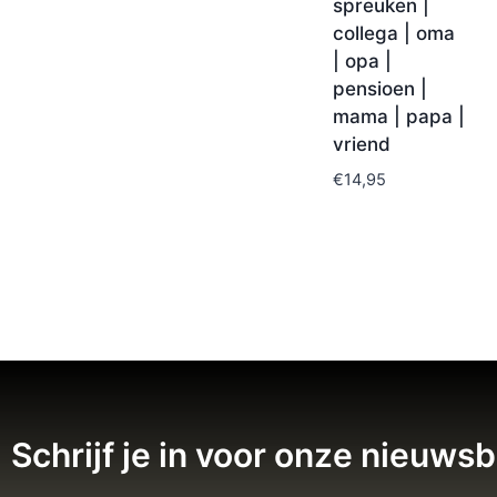
spreuken |
collega | oma
| opa |
pensioen |
mama | papa |
vriend
€
14,95
Schrijf je in voor onze nieuwsb