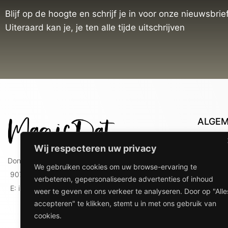
Blijf op de hoogte en schrijf je in voor onze nieuwsbrief
Uiteraard kan je, je ten alle tijde uitschrijven
ALGE
Con
Wij respecteren uw privacy
Lev
Doniaweg 9
We gebruiken cookies om uw browse-ervaring te
Lev
9074 AE Hallum
verbeteren, gepersonaliseerde advertenties of inhoud
gebr
E: info@magicdat.nl
weer te geven en ons verkeer te analyseren. Door op "Alle
Ver
accepteren" te klikken, stemt u in met ons gebruik van
Priv
cookies.
Ove