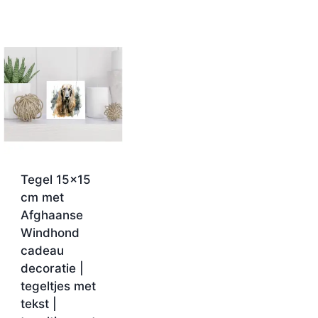
Tegel 15×15
cm met
Afghaanse
Windhond
cadeau
decoratie |
tegeltjes met
tekst |