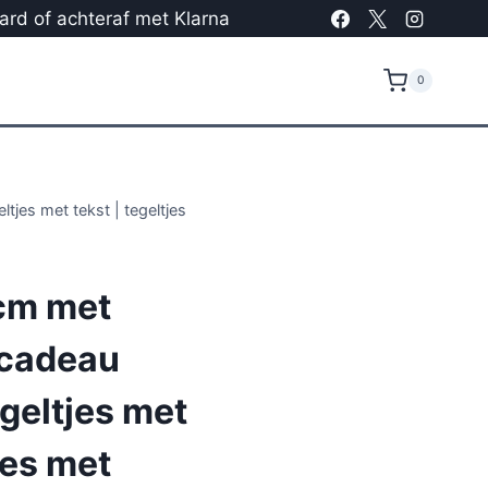
card of achteraf met Klarna
0
tjes met tekst | tegeltjes
cm met
 cadeau
egeltjes met
jes met