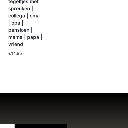
tegeltjes met
spreuken |
collega | oma
| opa |
pensioen |
mama | papa |
vriend
€
14,95