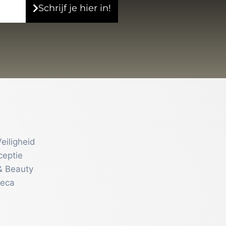
Schrijf je hier in!
eiligheid
ceptie
& Beauty
reca