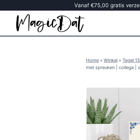
Vanaf €75,00 gratis verzen
Home
»
Winkel
»
Tegel 1
met spreuken | collega | 