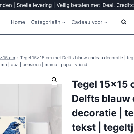
den | Snelle levering | Veilig betalen met iDeal, Credit
Home
Categorieën
Cadeau voor
5x15 cm
»
Tegel 15×15 cm met Delfts blauw cadeau decoratie | tegel
oma | opa | pensioen | mama | papa | vriend
Tegel 15×15 
Delfts blauw
decoratie | t
tekst | tegelt