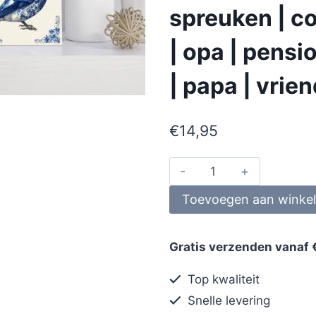
spreuken | co
| opa | pens
| papa | vrie
€
14,95
Toevoegen aan winke
Gratis verzenden vanaf 
Top kwaliteit
Snelle levering