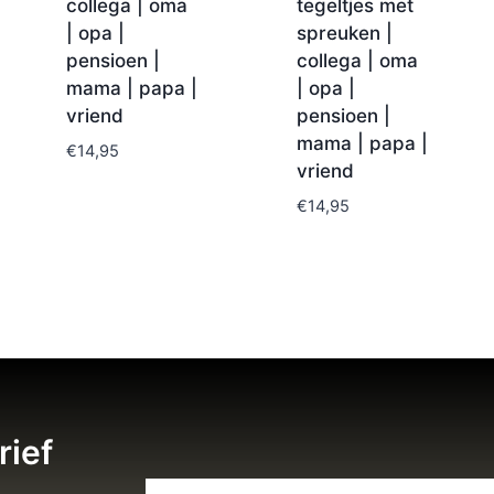
collega | oma
tegeltjes met
| opa |
spreuken |
pensioen |
collega | oma
mama | papa |
| opa |
vriend
pensioen |
mama | papa |
€
14,95
vriend
€
14,95
rief