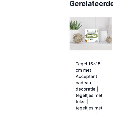
Gerelateerd
Tegel 15×15
cm met
Acceptant
cadeau
decoratie |
tegeltjes met
tekst |
tegeltjes met