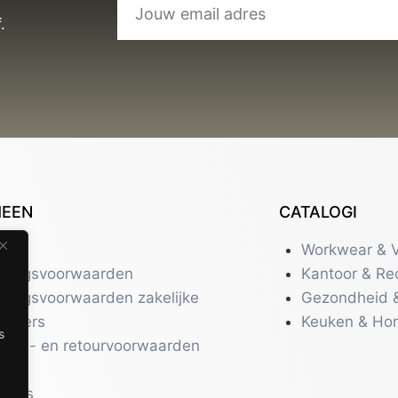
.
MEEN
CATALOGI
tact
Workwear & V
eringsvoorwaarden
Kantoor & Re
eringsvoorwaarden zakelijke
Gezondheid 
uikers
Keuken & Ho
s
zend- en retourvoorwaarden
acy
r ons