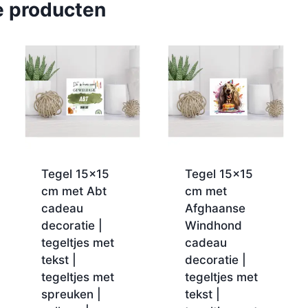
e producten
Tegel 15×15
Tegel 15×15
cm met Abt
cm met
cadeau
Afghaanse
decoratie |
Windhond
tegeltjes met
cadeau
tekst |
decoratie |
tegeltjes met
tegeltjes met
spreuken |
tekst |