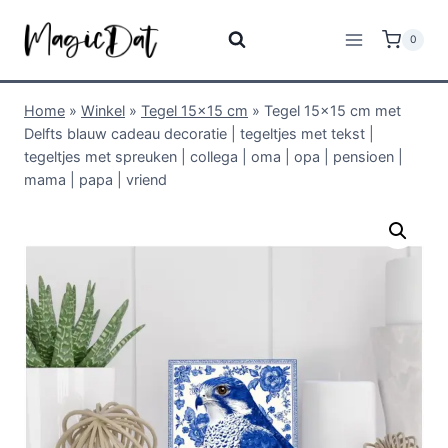
0
Home
»
Winkel
»
Tegel 15x15 cm
»
Tegel 15×15 cm met
Delfts blauw cadeau decoratie | tegeltjes met tekst |
tegeltjes met spreuken | collega | oma | opa | pensioen |
mama | papa | vriend