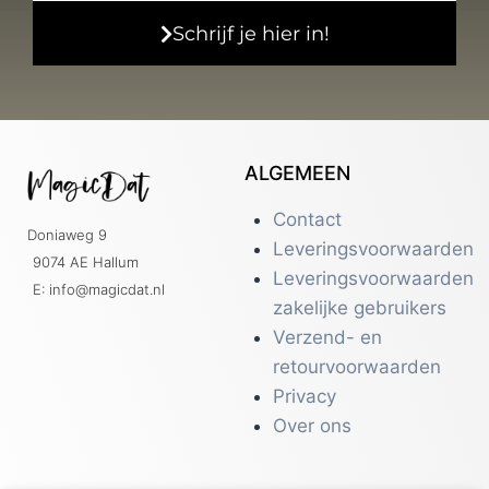
Schrijf je hier in!
ALGEMEEN
Contact
Doniaweg 9
Leveringsvoorwaarden
9074 AE Hallum
Leveringsvoorwaarden
E: info@magicdat.nl
zakelijke gebruikers
Verzend- en
retourvoorwaarden
Privacy
Over ons