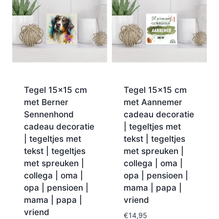
Tegel 15×15 cm
Tegel 15×15 cm
met Berner
met Aannemer
Sennenhond
cadeau decoratie
cadeau decoratie
| tegeltjes met
| tegeltjes met
tekst | tegeltjes
tekst | tegeltjes
met spreuken |
met spreuken |
collega | oma |
collega | oma |
opa | pensioen |
opa | pensioen |
mama | papa |
mama | papa |
vriend
vriend
€
14,95