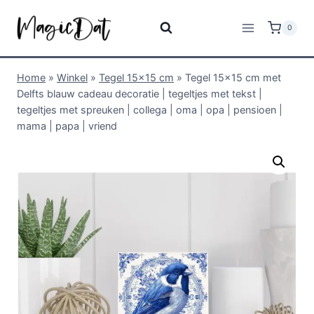
0
Home
»
Winkel
»
Tegel 15x15 cm
»
Tegel 15×15 cm met
Delfts blauw cadeau decoratie | tegeltjes met tekst |
tegeltjes met spreuken | collega | oma | opa | pensioen |
mama | papa | vriend