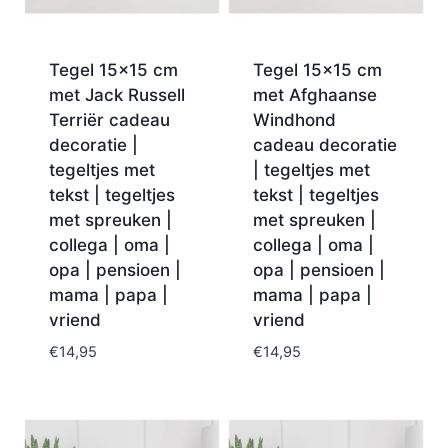
Tegel 15×15 cm
Tegel 15×15 cm
met Jack Russell
met Afghaanse
Terriër cadeau
Windhond
decoratie |
cadeau decoratie
tegeltjes met
| tegeltjes met
tekst | tegeltjes
tekst | tegeltjes
met spreuken |
met spreuken |
collega | oma |
collega | oma |
opa | pensioen |
opa | pensioen |
mama | papa |
mama | papa |
vriend
vriend
€
14,95
€
14,95