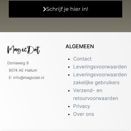
Schrijf je hier in!
ALGEMEEN
Contact
Doniaweg 9
Leveringsvoorwaarden
9074 AE Hallum
Leveringsvoorwaarden
E: info@magicdat.nl
zakelijke gebruikers
Verzend- en
retourvoorwaarden
Privacy
Over ons