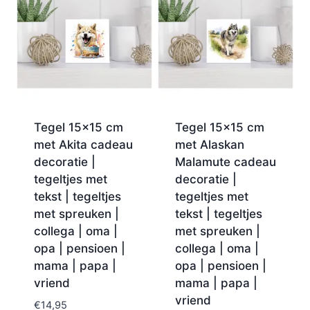
Tegel 15×15 cm
Tegel 15×15 cm
met Akita cadeau
met Alaskan
decoratie |
Malamute cadeau
tegeltjes met
decoratie |
tekst | tegeltjes
tegeltjes met
met spreuken |
tekst | tegeltjes
collega | oma |
met spreuken |
opa | pensioen |
collega | oma |
mama | papa |
opa | pensioen |
vriend
mama | papa |
vriend
€
14,95