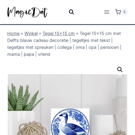
0
Home
»
Winkel
»
Tegel 15x15 cm
»
Tegel 15×15 cm met
Delfts blauw cadeau decoratie | tegeltjes met tekst |
tegeltjes met spreuken | collega | oma | opa | pensioen |
mama | papa | vriend