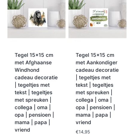
Tegel 15×15 cm
Tegel 15×15 cm
met Afghaanse
met Aankondiger
Windhond
cadeau decoratie
cadeau decoratie
| tegeltjes met
| tegeltjes met
tekst | tegeltjes
tekst | tegeltjes
met spreuken |
met spreuken |
collega | oma |
collega | oma |
opa | pensioen |
opa | pensioen |
mama | papa |
mama | papa |
vriend
vriend
€
14,95