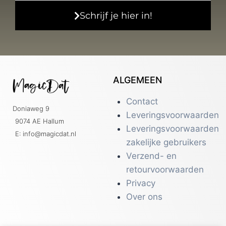
Schrijf je hier in!
ALGEMEEN
Contact
Doniaweg 9
Leveringsvoorwaarden
9074 AE Hallum
Leveringsvoorwaarden
E: info@magicdat.nl
zakelijke gebruikers
Verzend- en
retourvoorwaarden
Privacy
Over ons