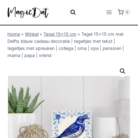
0
Home
»
Winkel
»
Tegel 15x15 cm
»
Tegel 15×15 cm met
Delfts blauw cadeau decoratie | tegeltjes met tekst |
tegeltjes met spreuken | collega | oma | opa | pensioen |
mama | papa | vriend