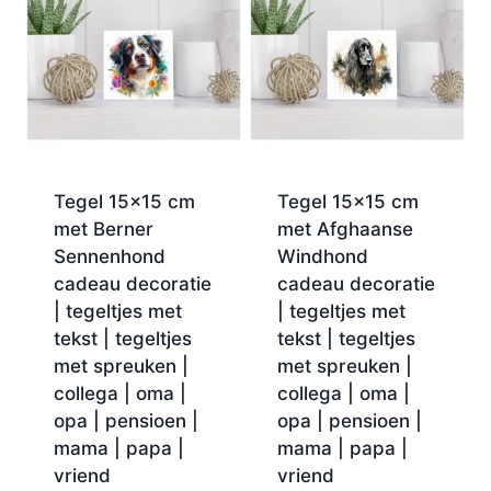
Tegel 15×15 cm
Tegel 15×15 cm
met Berner
met Afghaanse
Sennenhond
Windhond
cadeau decoratie
cadeau decoratie
| tegeltjes met
| tegeltjes met
tekst | tegeltjes
tekst | tegeltjes
met spreuken |
met spreuken |
collega | oma |
collega | oma |
opa | pensioen |
opa | pensioen |
mama | papa |
mama | papa |
vriend
vriend