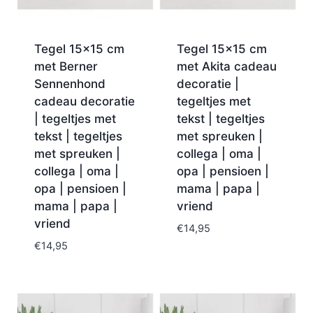
Tegel 15×15 cm
Tegel 15×15 cm
met Berner
met Akita cadeau
Sennenhond
decoratie |
cadeau decoratie
tegeltjes met
| tegeltjes met
tekst | tegeltjes
tekst | tegeltjes
met spreuken |
met spreuken |
collega | oma |
collega | oma |
opa | pensioen |
opa | pensioen |
mama | papa |
mama | papa |
vriend
vriend
€
14,95
€
14,95