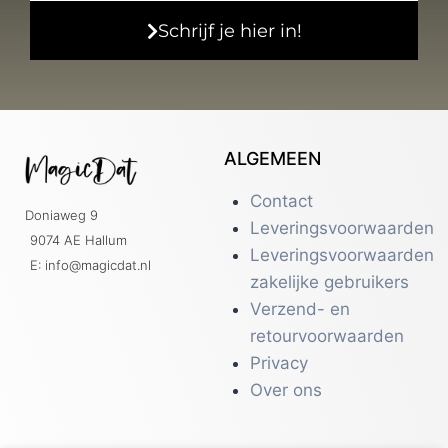
Schrijf je hier in!
ALGEMEEN
Contact
Doniaweg 9
Leveringsvoorwaarden
9074 AE Hallum
Leveringsvoorwaarden
E: info@magicdat.nl
zakelijke gebruikers
Verzend- en
retourvoorwaarden
Privacy
Over ons