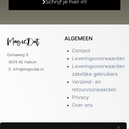
Schrijf je hier in!
ALGEMEEN
Contact
Doniaweg 9
Leveringsvoorwaarden
9074 AE Hallum
Leveringsvoorwaarden
E: info@magicdat.nl
zakelijke gebruikers
Verzend- en
retourvoorwaarden
Privacy
Over ons