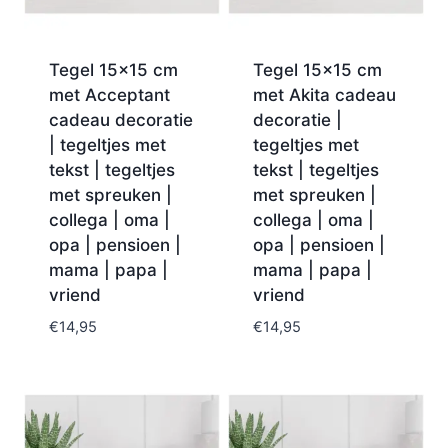
Tegel 15×15 cm
Tegel 15×15 cm
met Acceptant
met Akita cadeau
cadeau decoratie
decoratie |
| tegeltjes met
tegeltjes met
tekst | tegeltjes
tekst | tegeltjes
met spreuken |
met spreuken |
collega | oma |
collega | oma |
opa | pensioen |
opa | pensioen |
mama | papa |
mama | papa |
vriend
vriend
€
14,95
€
14,95