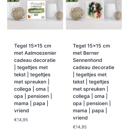
Tegel 15×15 cm
Tegel 15×15 cm
met Aalmoezenier
met Berner
cadeau decoratie
Sennenhond
| tegeltjes met
cadeau decoratie
tekst | tegeltjes
| tegeltjes met
met spreuken |
tekst | tegeltjes
collega | oma |
met spreuken |
opa | pensioen |
collega | oma |
mama | papa |
opa | pensioen |
vriend
mama | papa |
vriend
€
14,95
€
14,95