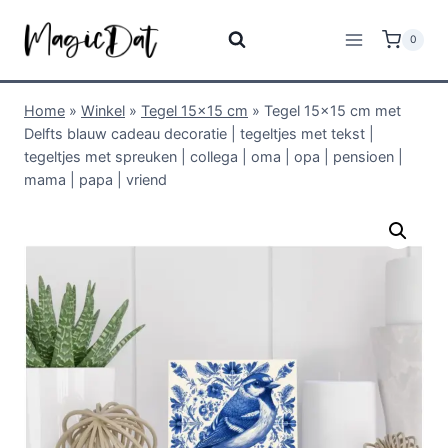
0
Home
»
Winkel
»
Tegel 15x15 cm
»
Tegel 15×15 cm met
Delfts blauw cadeau decoratie | tegeltjes met tekst |
tegeltjes met spreuken | collega | oma | opa | pensioen |
mama | papa | vriend