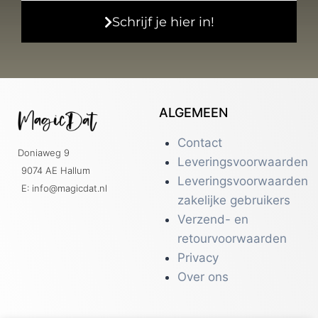
Schrijf je hier in!
ALGEMEEN
Contact
Doniaweg 9
Leveringsvoorwaarden
9074 AE Hallum
Leveringsvoorwaarden
E: info@magicdat.nl
zakelijke gebruikers
Verzend- en
retourvoorwaarden
Privacy
Over ons