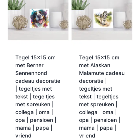
Tegel 15×15 cm
Tegel 15×15 cm
met Berner
met Alaskan
Sennenhond
Malamute cadeau
cadeau decoratie
decoratie |
| tegeltjes met
tegeltjes met
tekst | tegeltjes
tekst | tegeltjes
met spreuken |
met spreuken |
collega | oma |
collega | oma |
opa | pensioen |
opa | pensioen |
mama | papa |
mama | papa |
vriend
vriend