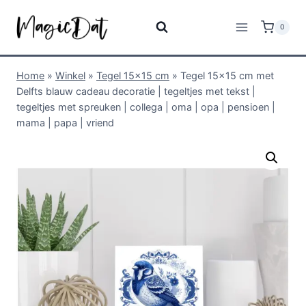
0
Home
»
Winkel
»
Tegel 15x15 cm
»
Tegel 15×15 cm met
Delfts blauw cadeau decoratie | tegeltjes met tekst |
tegeltjes met spreuken | collega | oma | opa | pensioen |
mama | papa | vriend