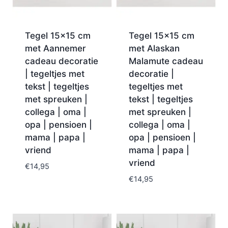
Tegel 15×15 cm
Tegel 15×15 cm
met Aannemer
met Alaskan
cadeau decoratie
Malamute cadeau
| tegeltjes met
decoratie |
tekst | tegeltjes
tegeltjes met
met spreuken |
tekst | tegeltjes
collega | oma |
met spreuken |
opa | pensioen |
collega | oma |
mama | papa |
opa | pensioen |
vriend
mama | papa |
vriend
€
14,95
€
14,95