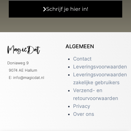
Schrijf je hier in!
ALGEMEEN
Contact
Doniaweg 9
Leveringsvoorwaarden
9074 AE Hallum
Leveringsvoorwaarden
E: info@magicdat.nl
zakelijke gebruikers
Verzend- en
retourvoorwaarden
Privacy
Over ons