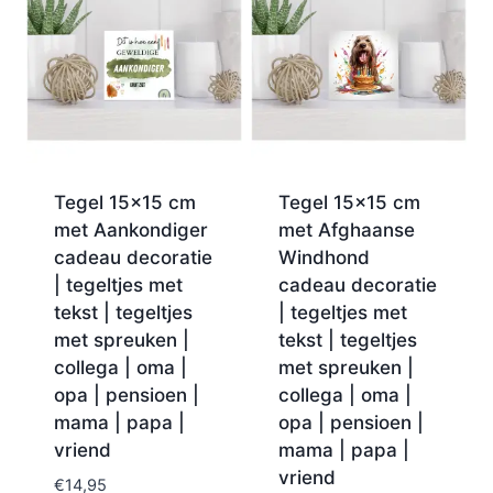
Tegel 15×15 cm
Tegel 15×15 cm
met Aankondiger
met Afghaanse
cadeau decoratie
Windhond
| tegeltjes met
cadeau decoratie
tekst | tegeltjes
| tegeltjes met
met spreuken |
tekst | tegeltjes
collega | oma |
met spreuken |
opa | pensioen |
collega | oma |
mama | papa |
opa | pensioen |
vriend
mama | papa |
vriend
€
14,95