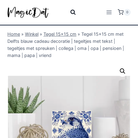
0
Home
»
Winkel
»
Tegel 15x15 cm
»
Tegel 15×15 cm met
Delfts blauw cadeau decoratie | tegeltjes met tekst |
tegeltjes met spreuken | collega | oma | opa | pensioen |
mama | papa | vriend