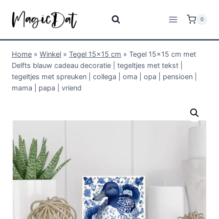
0
Home
»
Winkel
»
Tegel 15x15 cm
»
Tegel 15×15 cm met
Delfts blauw cadeau decoratie | tegeltjes met tekst |
tegeltjes met spreuken | collega | oma | opa | pensioen |
mama | papa | vriend