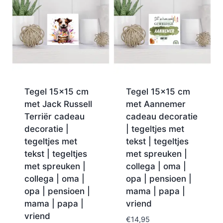
Tegel 15×15 cm
Tegel 15×15 cm
met Jack Russell
met Aannemer
Terriër cadeau
cadeau decoratie
decoratie |
| tegeltjes met
tegeltjes met
tekst | tegeltjes
tekst | tegeltjes
met spreuken |
met spreuken |
collega | oma |
collega | oma |
opa | pensioen |
opa | pensioen |
mama | papa |
mama | papa |
vriend
vriend
€
14,95