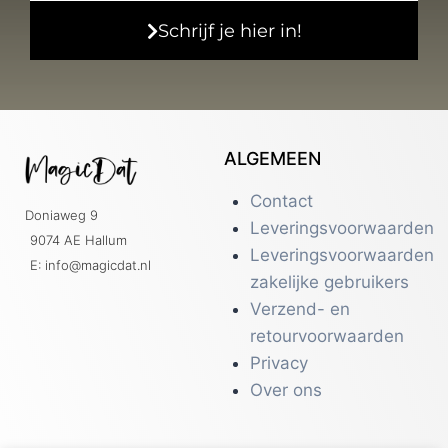
Schrijf je hier in!
ALGEMEEN
Contact
Doniaweg 9
Leveringsvoorwaarden
9074 AE Hallum
Leveringsvoorwaarden
E: info@magicdat.nl
zakelijke gebruikers
Verzend- en
retourvoorwaarden
Privacy
Over ons