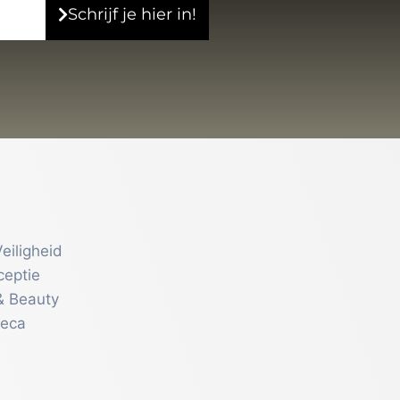
Schrijf je hier in!
eiligheid
ceptie
& Beauty
reca