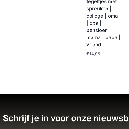
tegeltjes met
spreuken |
collega | oma
| opa |
pensioen |
mama | papa |
vriend
€
14,95
Schrijf je in voor onze nieuwsb