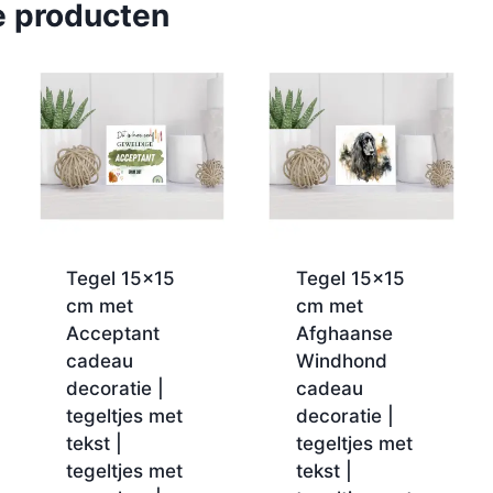
e producten
Tegel 15×15
Tegel 15×15
cm met
cm met
Acceptant
Afghaanse
cadeau
Windhond
decoratie |
cadeau
tegeltjes met
decoratie |
tekst |
tegeltjes met
tegeltjes met
tekst |