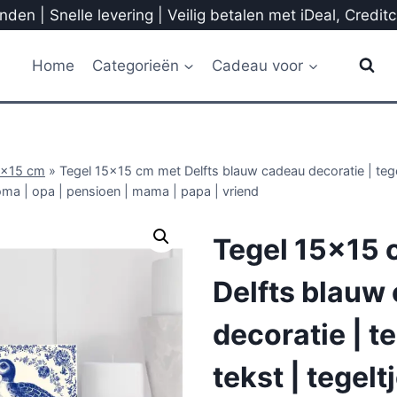
den | Snelle levering | Veilig betalen met iDeal, Credit
Home
Categorieën
Cadeau voor
5x15 cm
»
Tegel 15×15 cm met Delfts blauw cadeau decoratie | tegel
oma | opa | pensioen | mama | papa | vriend
Tegel 15×15 
Delfts blauw
decoratie | t
tekst | tegelt