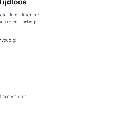
Tijdloos
ail in elk interieur.
hun recht – scherp,
nvoudig:
 accessoires.