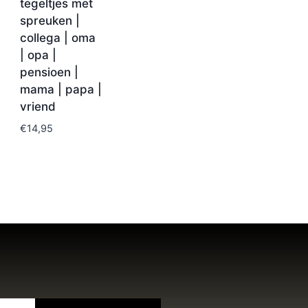
tegeltjes met
spreuken |
collega | oma
| opa |
pensioen |
mama | papa |
vriend
€
14,95