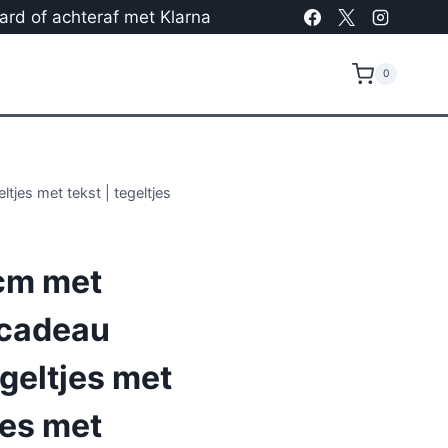
card of achteraf met Klarna
0
tjes met tekst | tegeltjes
cm met
 cadeau
egeltjes met
jes met