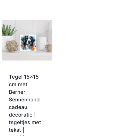
Tegel 15×15
cm met
Berner
Sennenhond
cadeau
decoratie |
tegeltjes met
tekst |