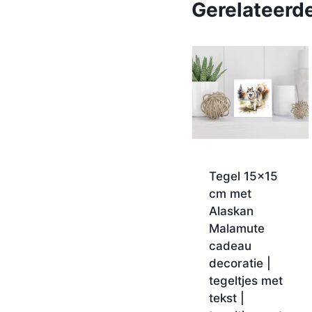
Gerelateerd
Tegel 15×15
cm met
Alaskan
Malamute
cadeau
decoratie |
tegeltjes met
tekst |