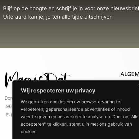
Blijf op de hoogte en schrijf je in voor onze nieuwsbrief
Uiteraard kan je, je ten alle tijde uitschrijven
ALGE
Con
Wij respecteren uw privacy
Lev
Doniaweg 9
We gebruiken cookies om uw browse-ervaring te
Lev
9074 AE Hallum
verbeteren, gepersonaliseerde advertenties of inhoud
gebr
E: info@magicdat.nl
weer te geven en ons verkeer te analyseren. Door op "Alle
Ver
accepteren" te klikken, stemt u in met ons gebruik van
Priv
cookies.
Ove