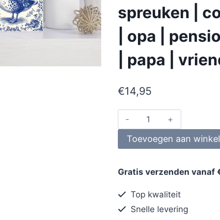
spreuken | co
| opa | pens
| papa | vrie
€
14,95
Toevoegen aan winke
Gratis verzenden vanaf 
Top kwaliteit
Snelle levering