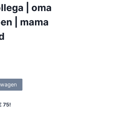
llega | oma
ioen | mama
nd
lwagen
€ 75!