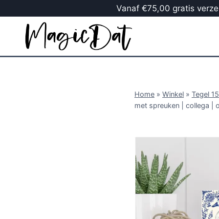
Vanaf €75,00 gratis verzen
Home
»
Winkel
»
Tegel 1
met spreuken | collega | 