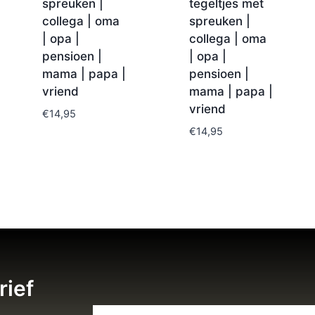
spreuken |
tegeltjes met
collega | oma
spreuken |
| opa |
collega | oma
pensioen |
| opa |
mama | papa |
pensioen |
vriend
mama | papa |
vriend
€
14,95
€
14,95
rief