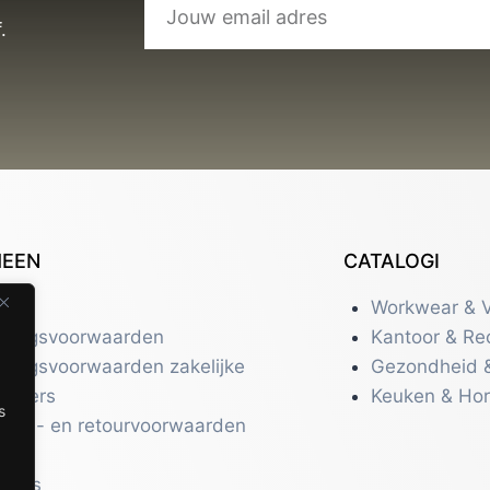
.
MEEN
CATALOGI
tact
Workwear & V
eringsvoorwaarden
Kantoor & Re
eringsvoorwaarden zakelijke
Gezondheid 
uikers
Keuken & Ho
s
zend- en retourvoorwaarden
acy
r ons