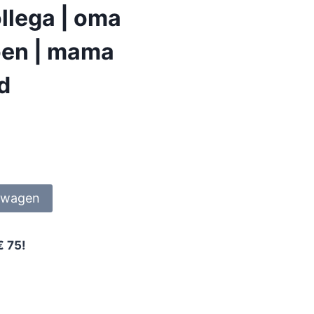
llega | oma
ioen | mama
nd
lwagen
€ 75!