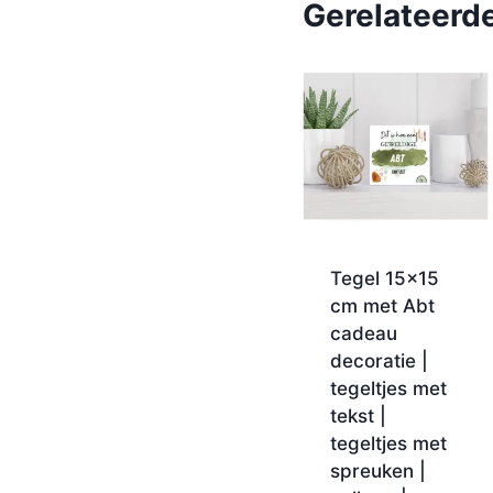
Gerelateerd
Tegel 15×15
cm met Abt
cadeau
decoratie |
tegeltjes met
tekst |
tegeltjes met
spreuken |