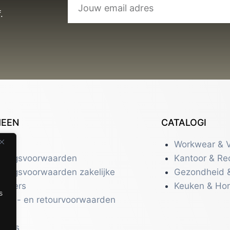
.
MEEN
CATALOGI
tact
Workwear & V
eringsvoorwaarden
Kantoor & Re
eringsvoorwaarden zakelijke
Gezondheid 
uikers
Keuken & Ho
s
zend- en retourvoorwaarden
acy
r ons