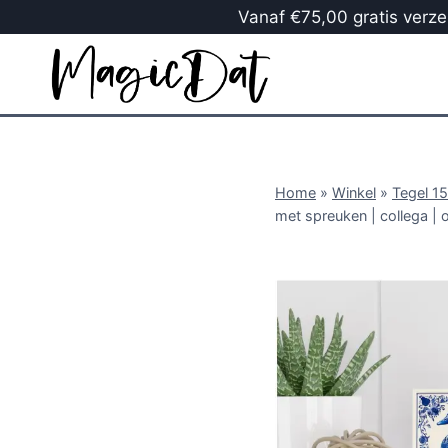
Vanaf €75,00 gratis verzen
Home
»
Winkel
»
Tegel 1
met spreuken | collega | 