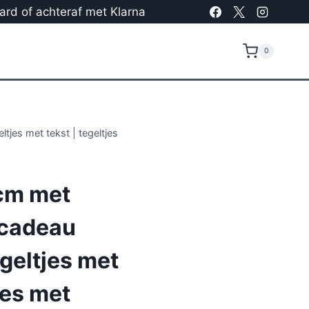
card of achteraf met Klarna
0
tjes met tekst | tegeltjes
cm met
 cadeau
egeltjes met
jes met