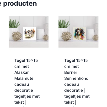
e producten
Tegel 15×15
Tegel 15×15
cm met
cm met
Alaskan
Berner
Malamute
Sennenhond
cadeau
cadeau
decoratie |
decoratie |
tegeltjes met
tegeltjes met
tekst |
tekst |