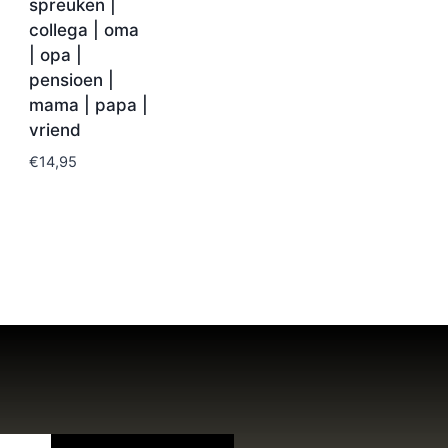
spreuken |
collega | oma
| opa |
pensioen |
mama | papa |
vriend
€
14,95