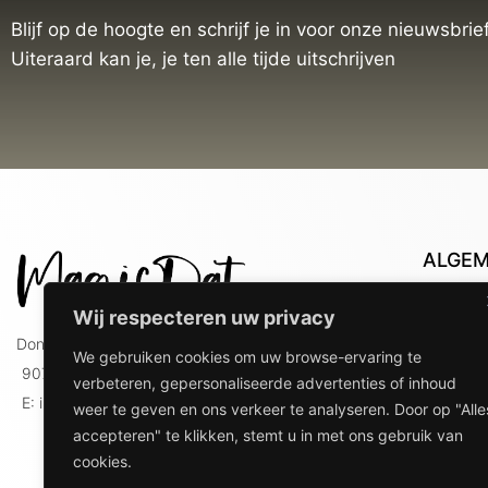
Blijf op de hoogte en schrijf je in voor onze nieuwsbrief
Uiteraard kan je, je ten alle tijde uitschrijven
ALGE
Con
Wij respecteren uw privacy
Lev
Doniaweg 9
We gebruiken cookies om uw browse-ervaring te
Lev
9074 AE Hallum
verbeteren, gepersonaliseerde advertenties of inhoud
gebr
E: info@magicdat.nl
weer te geven en ons verkeer te analyseren. Door op "Alle
Ver
accepteren" te klikken, stemt u in met ons gebruik van
Priv
cookies.
Ove