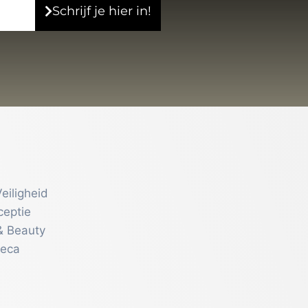
Schrijf je hier in!
eiligheid
ceptie
& Beauty
reca