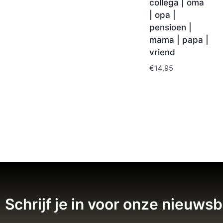
collega | oma
| opa |
pensioen |
mama | papa |
vriend
€
14,95
Schrijf je in voor onze nieuwsb