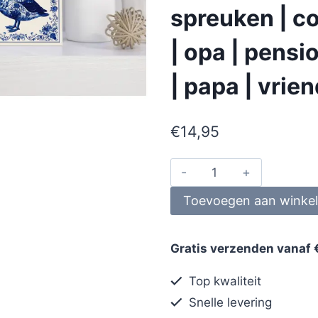
spreuken | co
| opa | pens
| papa | vrie
€
14,95
Toevoegen aan winke
Gratis verzenden vanaf 
Top kwaliteit
Snelle levering