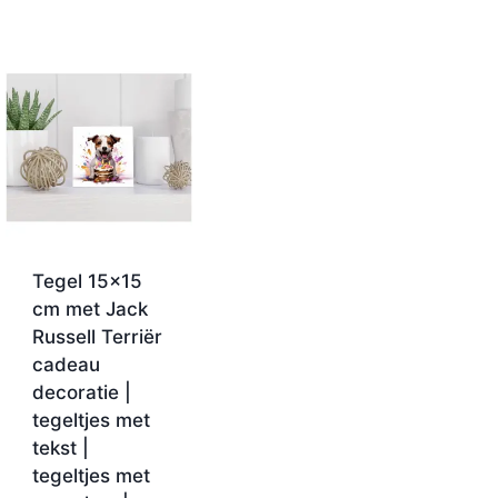
Tegel 15×15
cm met Jack
Russell Terriër
cadeau
decoratie |
tegeltjes met
tekst |
tegeltjes met