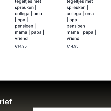
tegeltjes met
tegeltjes met
spreuken |
spreuken |
collega | oma
collega | oma
| opa |
| opa |
pensioen |
pensioen |
mama | papa |
mama | papa |
vriend
vriend
€
14,95
€
14,95
rief