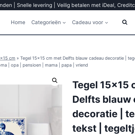
den | Snelle levering | Veilig betalen met iDeal, Credit
Home
Categorieën
Cadeau voor
5x15 cm
»
Tegel 15×15 cm met Delfts blauw cadeau decoratie | tegel
oma | opa | pensioen | mama | papa | vriend
Tegel 15×15 
Delfts blauw
decoratie | t
tekst | tegelt