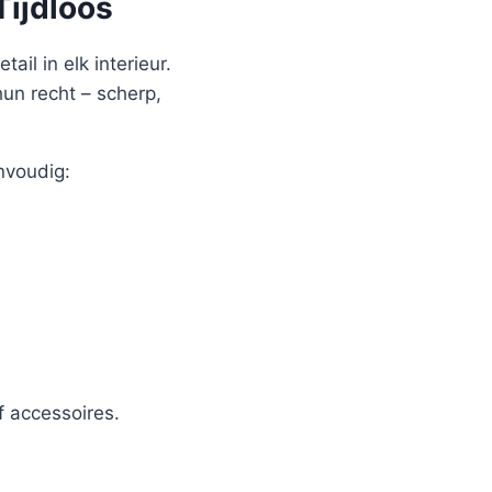
Tijdloos
ail in elk interieur.
hun recht – scherp,
nvoudig:
 accessoires.