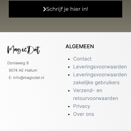
Schrijf je hier in!
ALGEMEEN
Contact
Doniaweg 9
Leveringsvoorwaarden
9074 AE Hallum
Leveringsvoorwaarden
E: info@magicdat.nl
zakelijke gebruikers
Verzend- en
retourvoorwaarden
Privacy
Over ons