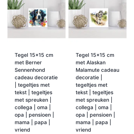
Tegel 15×15 cm
Tegel 15×15 cm
met Berner
met Alaskan
Sennenhond
Malamute cadeau
cadeau decoratie
decoratie |
| tegeltjes met
tegeltjes met
tekst | tegeltjes
tekst | tegeltjes
met spreuken |
met spreuken |
collega | oma |
collega | oma |
opa | pensioen |
opa | pensioen |
mama | papa |
mama | papa |
vriend
vriend