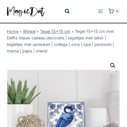
0
Home
»
Winkel
»
Tegel 15x15 cm
»
Tegel 15×15 cm met
Delfts blauw cadeau decoratie | tegeltjes met tekst |
tegeltjes met spreuken | collega | oma | opa | pensioen |
mama | papa | vriend