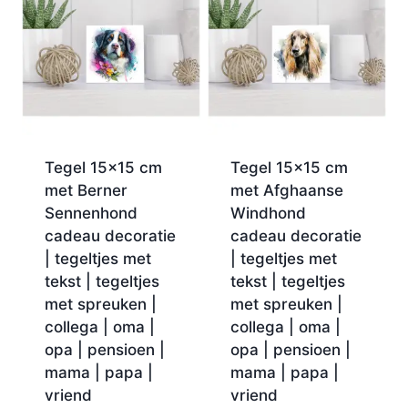
Tegel 15×15 cm
Tegel 15×15 cm
met Berner
met Afghaanse
Sennenhond
Windhond
cadeau decoratie
cadeau decoratie
| tegeltjes met
| tegeltjes met
tekst | tegeltjes
tekst | tegeltjes
met spreuken |
met spreuken |
collega | oma |
collega | oma |
opa | pensioen |
opa | pensioen |
mama | papa |
mama | papa |
vriend
vriend