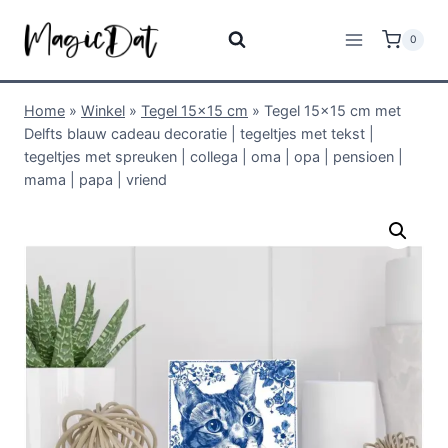
0
Home
»
Winkel
»
Tegel 15x15 cm
»
Tegel 15×15 cm met
Delfts blauw cadeau decoratie | tegeltjes met tekst |
tegeltjes met spreuken | collega | oma | opa | pensioen |
mama | papa | vriend