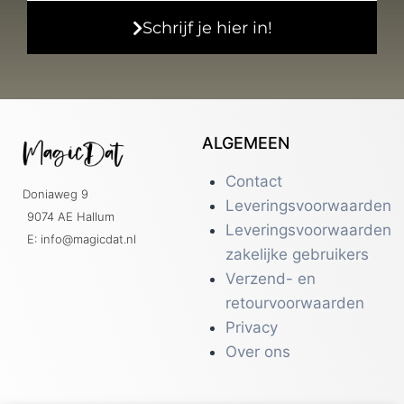
Schrijf je hier in!
ALGEMEEN
Contact
Doniaweg 9
Leveringsvoorwaarden
9074 AE Hallum
Leveringsvoorwaarden
E: info@magicdat.nl
zakelijke gebruikers
Verzend- en
retourvoorwaarden
Privacy
Over ons