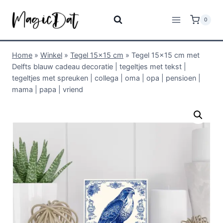
0
Home
»
Winkel
»
Tegel 15x15 cm
»
Tegel 15×15 cm met
Delfts blauw cadeau decoratie | tegeltjes met tekst |
tegeltjes met spreuken | collega | oma | opa | pensioen |
mama | papa | vriend