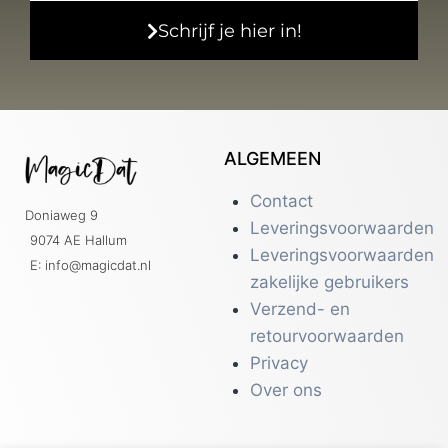
Schrijf je hier in!
ALGEMEEN
Contact
Doniaweg 9
Leveringsvoorwaarden
9074 AE Hallum
Leveringsvoorwaarden
E: info@magicdat.nl
zakelijke gebruikers
Verzend- en
retourvoorwaarden
Privacy
Over ons