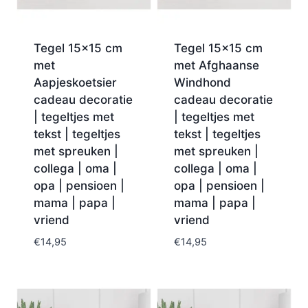
Tegel 15×15 cm
Tegel 15×15 cm
met
met Afghaanse
Aapjeskoetsier
Windhond
cadeau decoratie
cadeau decoratie
| tegeltjes met
| tegeltjes met
tekst | tegeltjes
tekst | tegeltjes
met spreuken |
met spreuken |
collega | oma |
collega | oma |
opa | pensioen |
opa | pensioen |
mama | papa |
mama | papa |
vriend
vriend
€
14,95
€
14,95