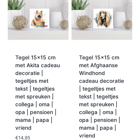
Tegel 15×15 cm
Tegel 15×15 cm
met Akita cadeau
met Afghaanse
decoratie |
Windhond
tegeltjes met
cadeau decoratie
tekst | tegeltjes
| tegeltjes met
met spreuken |
tekst | tegeltjes
collega | oma |
met spreuken |
opa | pensioen |
collega | oma |
mama | papa |
opa | pensioen |
vriend
mama | papa |
vriend
€
14,95