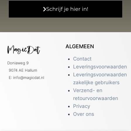
Schrijf je hier in!
ALGEMEEN
Contact
Doniaweg 9
Leveringsvoorwaarden
9074 AE Hallum
Leveringsvoorwaarden
E: info@magicdat.nl
zakelijke gebruikers
Verzend- en
retourvoorwaarden
Privacy
Over ons