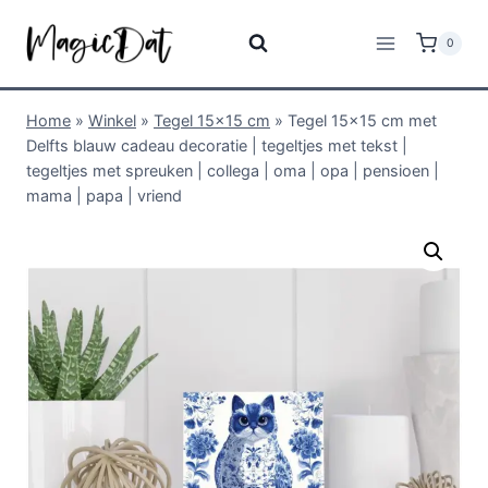
0
Home
»
Winkel
»
Tegel 15x15 cm
»
Tegel 15×15 cm met
Delfts blauw cadeau decoratie | tegeltjes met tekst |
tegeltjes met spreuken | collega | oma | opa | pensioen |
mama | papa | vriend