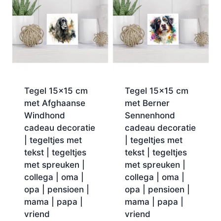
Tegel 15×15 cm
Tegel 15×15 cm
met Afghaanse
met Berner
Windhond
Sennenhond
cadeau decoratie
cadeau decoratie
| tegeltjes met
| tegeltjes met
tekst | tegeltjes
tekst | tegeltjes
met spreuken |
met spreuken |
collega | oma |
collega | oma |
opa | pensioen |
opa | pensioen |
mama | papa |
mama | papa |
vriend
vriend