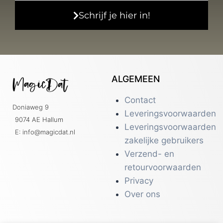
Schrijf je hier in!
ALGEMEEN
Contact
Doniaweg 9
Leveringsvoorwaarden
9074 AE Hallum
Leveringsvoorwaarden
E: info@magicdat.nl
zakelijke gebruikers
Verzend- en
retourvoorwaarden
Privacy
Over ons