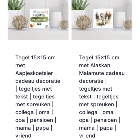
Tegel 15×15 cm
Tegel 15×15 cm
met
met Alaskan
Aapjeskoetsier
Malamute cadeau
cadeau decoratie
decoratie |
| tegeltjes met
tegeltjes met
tekst | tegeltjes
tekst | tegeltjes
met spreuken |
met spreuken |
collega | oma |
collega | oma |
opa | pensioen |
opa | pensioen |
mama | papa |
mama | papa |
vriend
vriend