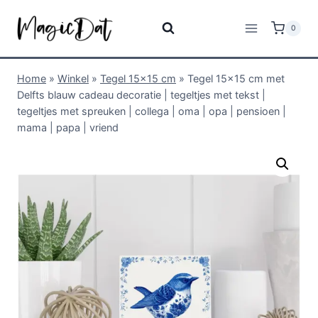
0
Home
»
Winkel
»
Tegel 15x15 cm
»
Tegel 15×15 cm met
Delfts blauw cadeau decoratie | tegeltjes met tekst |
tegeltjes met spreuken | collega | oma | opa | pensioen |
mama | papa | vriend