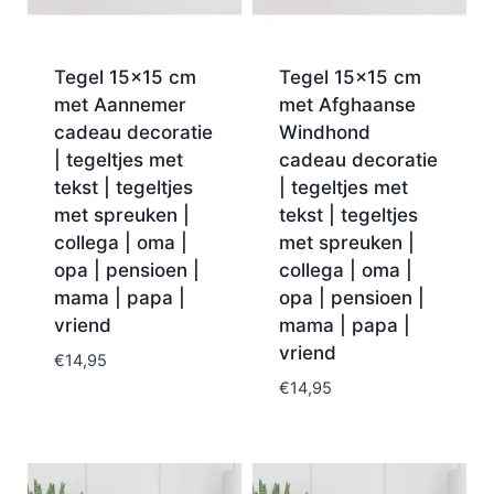
Tegel 15×15 cm
Tegel 15×15 cm
met Aannemer
met Afghaanse
cadeau decoratie
Windhond
| tegeltjes met
cadeau decoratie
tekst | tegeltjes
| tegeltjes met
met spreuken |
tekst | tegeltjes
collega | oma |
met spreuken |
opa | pensioen |
collega | oma |
mama | papa |
opa | pensioen |
vriend
mama | papa |
vriend
€
14,95
€
14,95