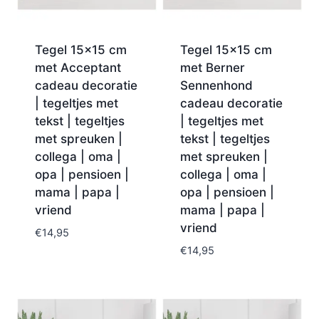
Tegel 15×15 cm
Tegel 15×15 cm
met Acceptant
met Berner
cadeau decoratie
Sennenhond
| tegeltjes met
cadeau decoratie
tekst | tegeltjes
| tegeltjes met
met spreuken |
tekst | tegeltjes
collega | oma |
met spreuken |
opa | pensioen |
collega | oma |
mama | papa |
opa | pensioen |
vriend
mama | papa |
vriend
€
14,95
€
14,95