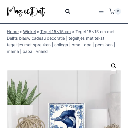
0
Home
»
Winkel
»
Tegel 15x15 cm
»
Tegel 15×15 cm met
Delfts blauw cadeau decoratie | tegeltjes met tekst |
tegeltjes met spreuken | collega | oma | opa | pensioen |
mama | papa | vriend