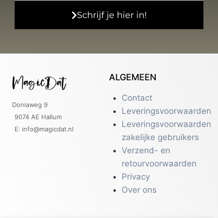
Schrijf je hier in!
ALGEMEEN
Contact
Doniaweg 9
Leveringsvoorwaarden
9074 AE Hallum
Leveringsvoorwaarden
E: info@magicdat.nl
zakelijke gebruikers
Verzend- en
retourvoorwaarden
Privacy
Over ons