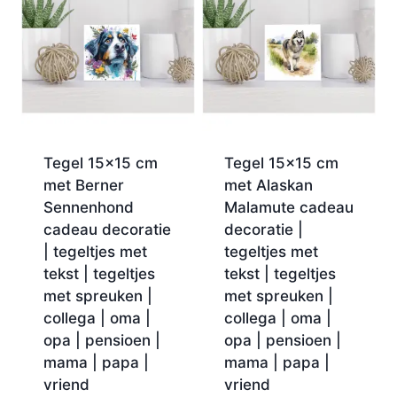
Tegel 15×15 cm
Tegel 15×15 cm
met Berner
met Alaskan
Sennenhond
Malamute cadeau
cadeau decoratie
decoratie |
| tegeltjes met
tegeltjes met
tekst | tegeltjes
tekst | tegeltjes
met spreuken |
met spreuken |
collega | oma |
collega | oma |
opa | pensioen |
opa | pensioen |
mama | papa |
mama | papa |
vriend
vriend