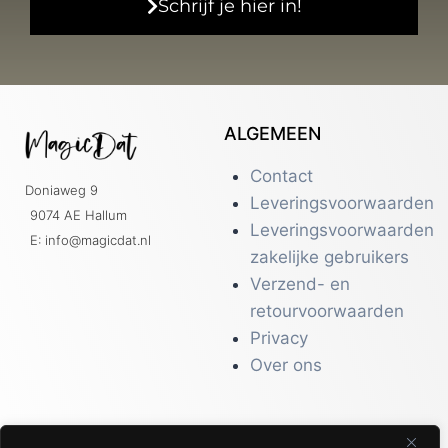
Schrijf je hier in!
ALGEMEEN
Contact
Doniaweg 9
Leveringsvoorwaarden
9074 AE Hallum
Leveringsvoorwaarden
E: info@magicdat.nl
zakelijke gebruikers
Verzend- en
retourvoorwaarden
Privacy
Over ons