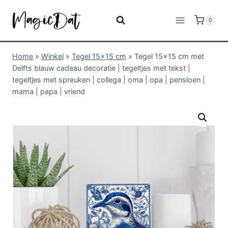
0
Home
»
Winkel
»
Tegel 15x15 cm
»
Tegel 15×15 cm met
Delfts blauw cadeau decoratie | tegeltjes met tekst |
tegeltjes met spreuken | collega | oma | opa | pensioen |
mama | papa | vriend