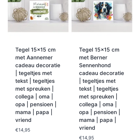
Tegel 15×15 cm
Tegel 15×15 cm
met Aannemer
met Berner
cadeau decoratie
Sennenhond
| tegeltjes met
cadeau decoratie
tekst | tegeltjes
| tegeltjes met
met spreuken |
tekst | tegeltjes
collega | oma |
met spreuken |
opa | pensioen |
collega | oma |
mama | papa |
opa | pensioen |
vriend
mama | papa |
vriend
€
14,95
€
14,95