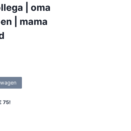
llega | oma
ioen | mama
nd
lwagen
€ 75!