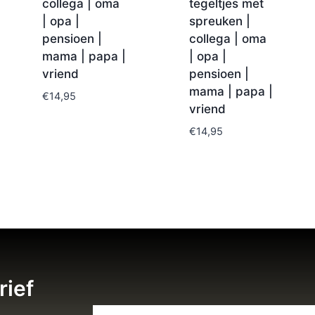
collega | oma
tegeltjes met
| opa |
spreuken |
pensioen |
collega | oma
mama | papa |
| opa |
vriend
pensioen |
mama | papa |
€
14,95
vriend
€
14,95
rief