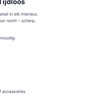
Tijdloos
ail in elk interieur.
hun recht – scherp,
nvoudig:
 accessoires.