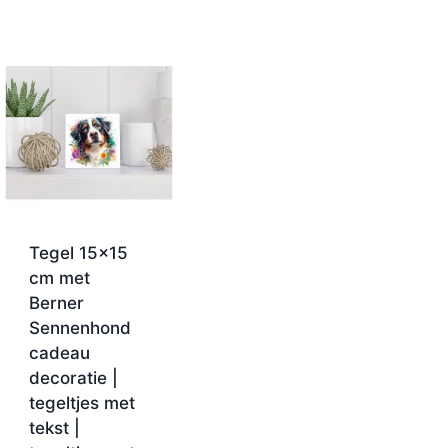
Tegel 15×15
cm met
Berner
Sennenhond
cadeau
decoratie |
tegeltjes met
tekst |