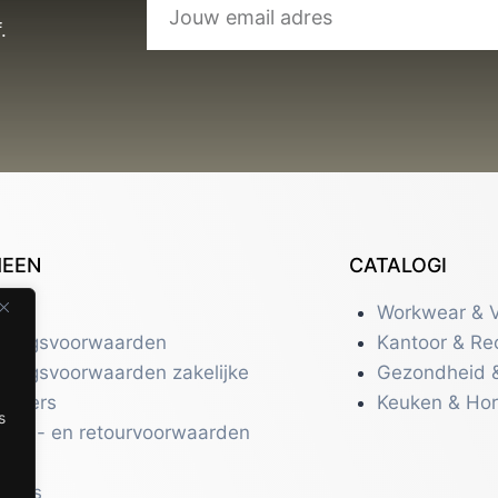
.
MEEN
CATALOGI
tact
Workwear & V
eringsvoorwaarden
Kantoor & Re
eringsvoorwaarden zakelijke
Gezondheid 
uikers
Keuken & Ho
s
zend- en retourvoorwaarden
acy
r ons