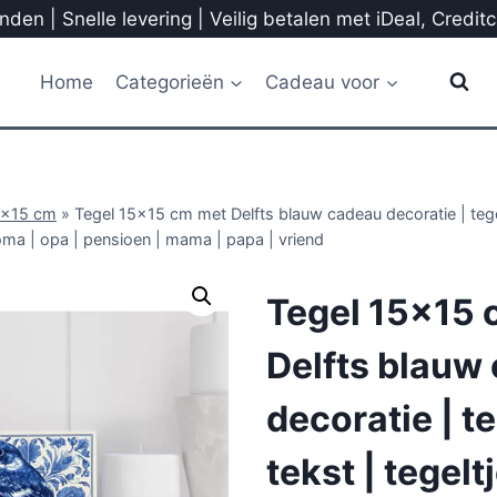
den | Snelle levering | Veilig betalen met iDeal, Credit
Home
Categorieën
Cadeau voor
5x15 cm
»
Tegel 15×15 cm met Delfts blauw cadeau decoratie | tegel
oma | opa | pensioen | mama | papa | vriend
Tegel 15×15 
Delfts blauw
decoratie | t
tekst | tegelt