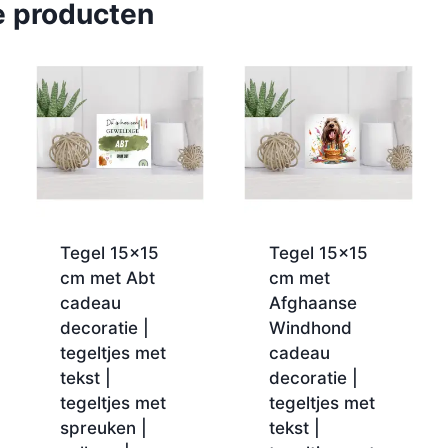
e producten
Tegel 15×15
Tegel 15×15
cm met Abt
cm met
cadeau
Afghaanse
decoratie |
Windhond
tegeltjes met
cadeau
tekst |
decoratie |
tegeltjes met
tegeltjes met
spreuken |
tekst |