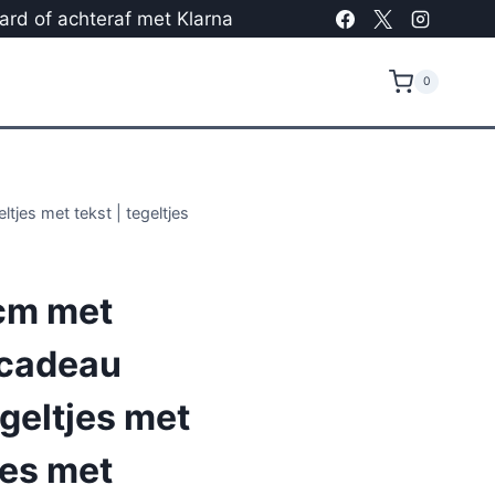
card of achteraf met Klarna
0
tjes met tekst | tegeltjes
cm met
 cadeau
egeltjes met
jes met