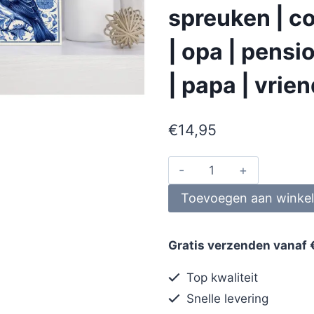
spreuken | co
| opa | pens
| papa | vrie
€
14,95
Toevoegen aan winke
Gratis verzenden vanaf 
Top kwaliteit
Snelle levering