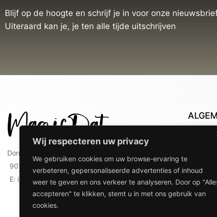
Blijf op de hoogte en schrijf je in voor onze nieuwsbrief
Uiteraard kan je, je ten alle tijde uitschrijven
ALGE
Con
Wij respecteren uw privacy
Lev
Doniaweg 9
We gebruiken cookies om uw browse-ervaring te
Lev
9074 AE Hallum
verbeteren, gepersonaliseerde advertenties of inhoud
gebr
E: info@magicdat.nl
weer te geven en ons verkeer te analyseren. Door op "Alle
Ver
accepteren" te klikken, stemt u in met ons gebruik van
Priv
cookies.
Ove