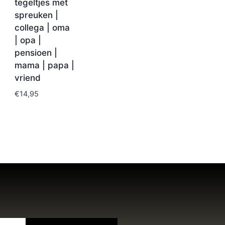
tegeltjes met
spreuken |
collega | oma
| opa |
pensioen |
mama | papa |
vriend
€
14,95