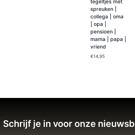
tegeltjes met
spreuken |
collega | oma
| opa |
pensioen |
mama | papa |
vriend
€
14,95
Schrijf je in voor onze nieuwsb