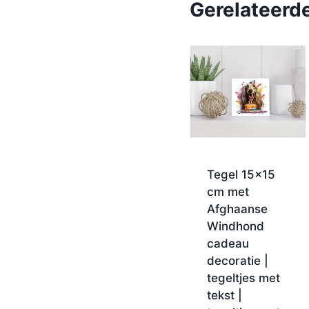
Gerelateerd
Tegel 15×15
cm met
Afghaanse
Windhond
cadeau
decoratie |
tegeltjes met
tekst |