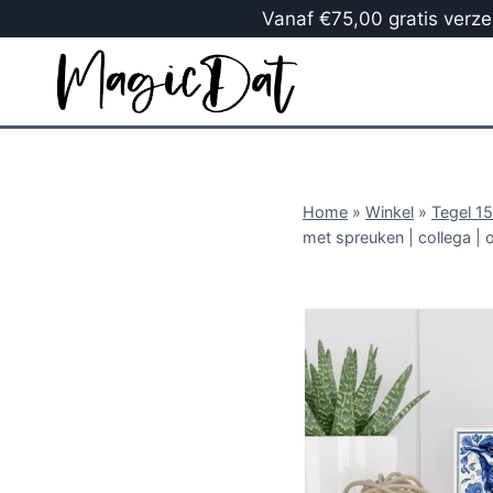
Vanaf €75,00 gratis verzen
Home
»
Winkel
»
Tegel 1
met spreuken | collega | 