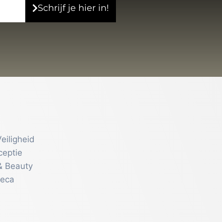
Schrijf je hier in!
eiligheid
ceptie
& Beauty
reca