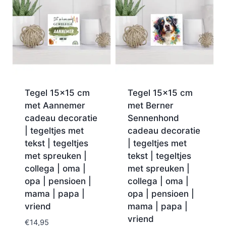
Tegel 15×15 cm
Tegel 15×15 cm
met Aannemer
met Berner
cadeau decoratie
Sennenhond
| tegeltjes met
cadeau decoratie
tekst | tegeltjes
| tegeltjes met
met spreuken |
tekst | tegeltjes
collega | oma |
met spreuken |
opa | pensioen |
collega | oma |
mama | papa |
opa | pensioen |
vriend
mama | papa |
vriend
€
14,95