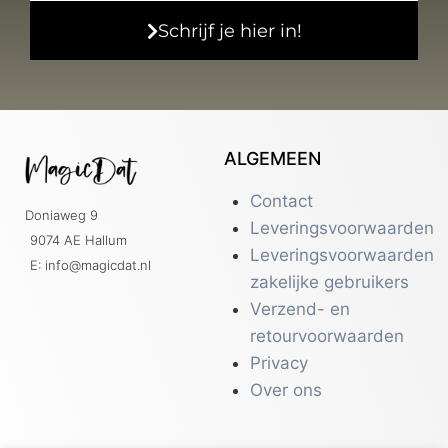
Schrijf je hier in!
ALGEMEEN
Contact
Doniaweg 9
Leveringsvoorwaarden
9074 AE Hallum
Leveringsvoorwaarden
E: info@magicdat.nl
zakelijke gebruikers
Verzend- en
retourvoorwaarden
Privacy
Over ons