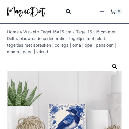
0
Home
»
Winkel
»
Tegel 15x15 cm
»
Tegel 15×15 cm met
Delfts blauw cadeau decoratie | tegeltjes met tekst |
tegeltjes met spreuken | collega | oma | opa | pensioen |
mama | papa | vriend