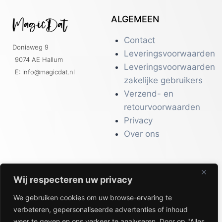
ALGEMEEN
Contact
Doniaweg 9
Leveringsvoorwaarden
9074 AE Hallum
Leveringsvoorwaarden
E: info@magicdat.nl
zakelijke gebruikers
Verzend- en
retourvoorwaarden
Privacy
Over ons
Wij respecteren uw privacy
CATALOGI
We gebruiken cookies om uw browse-ervaring te
Workwear &
verbeteren, gepersonaliseerde advertenties of inhoud
Veiligheid
weer te geven en ons verkeer te analyseren. Door op "Alles