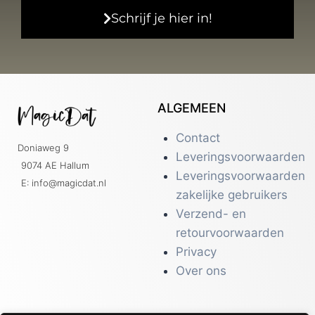
Schrijf je hier in!
ALGEMEEN
Contact
Doniaweg 9
Leveringsvoorwaarden
9074 AE Hallum
Leveringsvoorwaarden
E: info@magicdat.nl
zakelijke gebruikers
Verzend- en
retourvoorwaarden
Privacy
Over ons