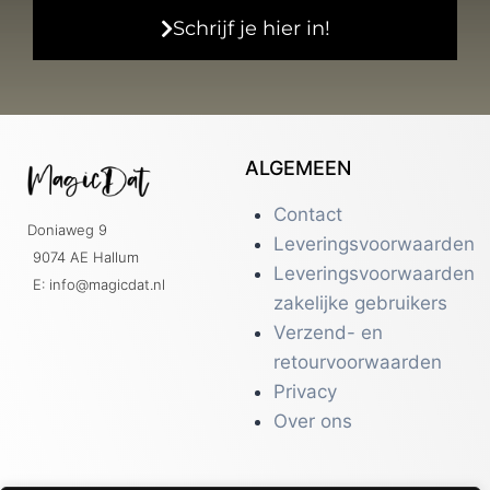
Schrijf je hier in!
ALGEMEEN
Contact
Doniaweg 9
Leveringsvoorwaarden
9074 AE Hallum
Leveringsvoorwaarden
E: info@magicdat.nl
zakelijke gebruikers
Verzend- en
retourvoorwaarden
Privacy
Over ons