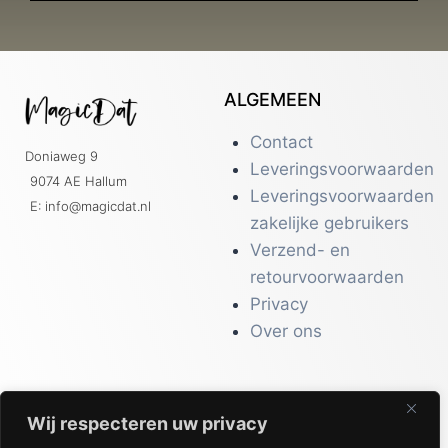
ALGEMEEN
Contact
Doniaweg 9
Leveringsvoorwaarden
9074 AE Hallum
Leveringsvoorwaarden
E: info@magicdat.nl
zakelijke gebruikers
Verzend- en
retourvoorwaarden
Privacy
Over ons
Wij respecteren uw privacy
CATALOGI