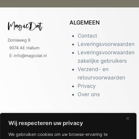
ALGEMEEN
Contact
Doniaweg 9
Leveringsvoorwaarden
9074 AE Hallum
Leveringsvoorwaarden
E: info@magicdat.nl
zakelijke gebruikers
Verzend- en
retourvoorwaarden
Privacy
Over ons
Wij respecteren uw privacy
CATALOGI
We gebruiken cookies om uw browse-ervaring te
Workwear &