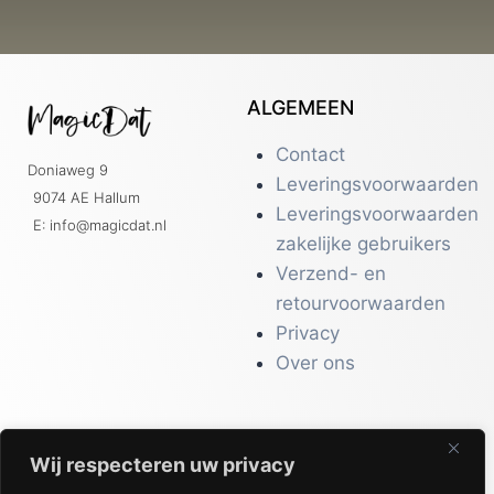
ALGEMEEN
Contact
Doniaweg 9
Leveringsvoorwaarden
9074 AE Hallum
Leveringsvoorwaarden
E: info@magicdat.nl
zakelijke gebruikers
Verzend- en
retourvoorwaarden
Privacy
Over ons
Wij respecteren uw privacy
CATALOGI