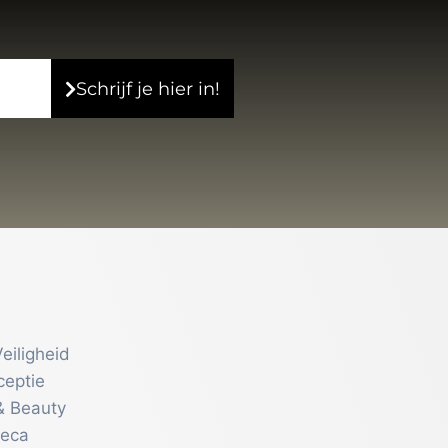
Schrijf je hier in!
eiligheid
ceptie
& Beauty
reca