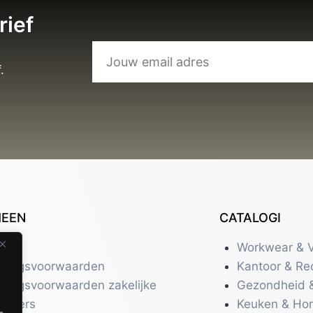
rief
.
MEEN
CATALOGI
tact
Workwear & V
eringsvoorwaarden
Kantoor & Re
eringsvoorwaarden zakelijke
Gezondheid 
uikers
Keuken & Ho