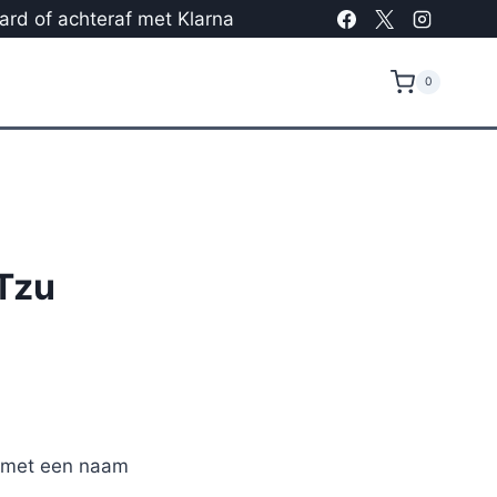
card of achteraf met Klarna
0
Tzu
r met een naam