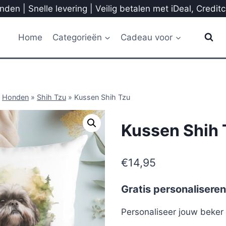
den | Snelle levering | Veilig betalen met iDeal, Credit
Home
Categorieën
Cadeau voor
»
Honden
»
Shih Tzu
»
Kussen Shih Tzu
Kussen Shih 
€
14,95
Gratis personaliseren
Personaliseer jouw beke