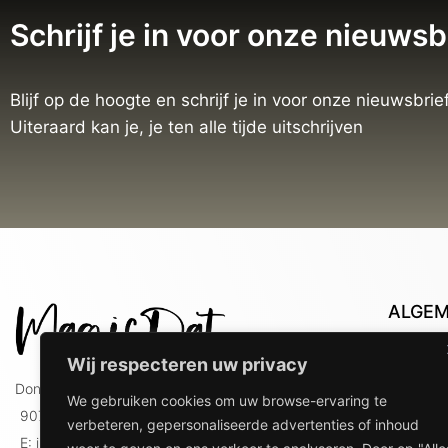
Schrijf je in voor onze nieuwsb
Blijf op de hoogte en schrijf je in voor onze nieuwsbrief
Uiteraard kan je, je ten alle tijde uitschrijven
ALGE
Con
Wij respecteren uw privacy
Lev
Doniaweg 9
We gebruiken cookies om uw browse-ervaring te
Lev
9074 AE Hallum
verbeteren, gepersonaliseerde advertenties of inhoud
gebr
E: info@magicdat.nl