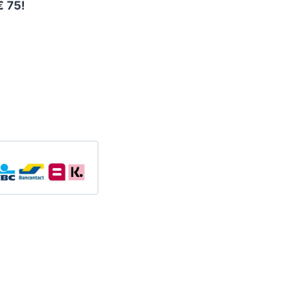
€ 75!