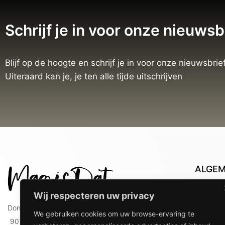
Schrijf je in voor onze nieuwsb
Blijf op de hoogte en schrijf je in voor onze nieuwsbrief
Uiteraard kan je, je ten alle tijde uitschrijven
ALGE
Con
Wij respecteren uw privacy
Lev
Doniaweg 9
We gebruiken cookies om uw browse-ervaring te
Lev
9074 AE Hallum