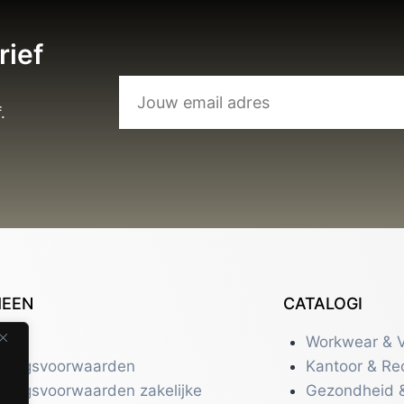
rief
.
MEEN
CATALOGI
tact
Workwear & V
eringsvoorwaarden
Kantoor & Re
eringsvoorwaarden zakelijke
Gezondheid 