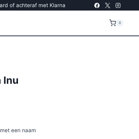
card of achteraf met Klarna
0
 Inu
r met een naam