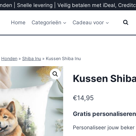
den | Snelle levering | Veilig betalen met iDeal, Credit
Home
Categorieën
Cadeau voor
»
Honden
»
Shiba Inu
»
Kussen Shiba Inu
Kussen Shiba
€
14,95
Gratis personaliseren
Personaliseer jouw beke