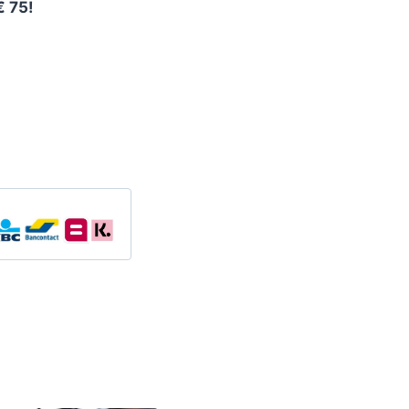
€ 75!