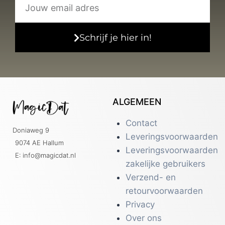
Schrijf je hier in!
ALGEMEEN
Contact
Doniaweg 9
Leveringsvoorwaarden
9074 AE Hallum
Leveringsvoorwaarden
E: info@magicdat.nl
zakelijke gebruikers
Verzend- en
retourvoorwaarden
Privacy
Over ons