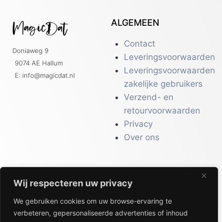
ALGEMEEN
Contact
Doniaweg 9
Leveringsvoorwaarden
9074 AE Hallum
Leveringsvoorwaarden
E: info@magicdat.nl
zakelijke gebruikers
Verzend- en
retourvoorwaarden
Privacy
Over ons
Wij respecteren uw privacy
CATALOGI
We gebruiken cookies om uw browse-ervaring te
Workwear &
verbeteren, gepersonaliseerde advertenties of inhoud
Veiligheid