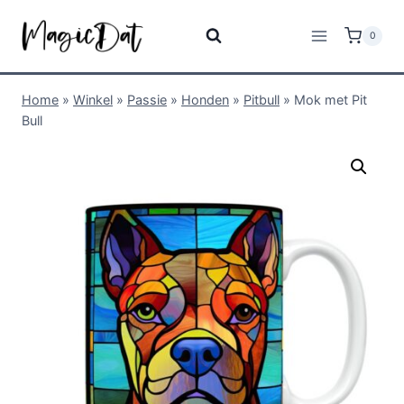
0
Home
»
Winkel
»
Passie
»
Honden
»
Pitbull
»
Mok met Pit
Bull