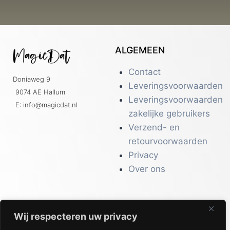
ALGEMEEN
Contact
Doniaweg 9
Leveringsvoorwaarden
9074 AE Hallum
Leveringsvoorwaarden
E: info@magicdat.nl
zakelijke gebruikers
Verzend- en
retourvoorwaarden
Privacy
Over ons
Wij respecteren uw privacy
CATALOGI