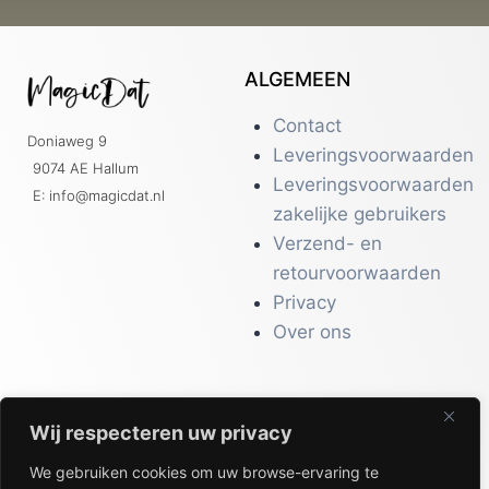
ALGEMEEN
Contact
Doniaweg 9
Leveringsvoorwaarden
9074 AE Hallum
Leveringsvoorwaarden
E: info@magicdat.nl
zakelijke gebruikers
Verzend- en
retourvoorwaarden
Privacy
Over ons
Wij respecteren uw privacy
CATALOGI
We gebruiken cookies om uw browse-ervaring te
Workwear &