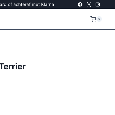
card of achteraf met Klarna
0
Terrier