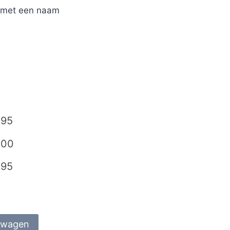
r met een naam
,95
,00
,95
lwagen