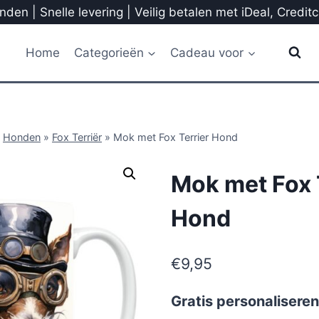
den | Snelle levering | Veilig betalen met iDeal, Credit
Home
Categorieën
Cadeau voor
»
Honden
»
Fox Terriër
»
Mok met Fox Terrier Hond
Mok met Fox 
Hond
€
9,95
Gratis personaliseren