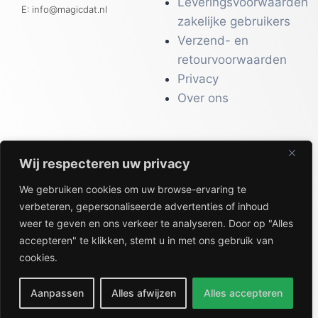
Leveringsvoorwaarden
E: info@magicdat.nl
zakelijke gebruikers
Verzend- en
retourvoorwaarden
Privacy
Over ons
Wij respecteren uw privacy
CATALOGI
We gebruiken cookies om uw browse-ervaring te
Workwear &
verbeteren, gepersonaliseerde advertenties of inhoud
Veiligheid
weer te geven en ons verkeer te analyseren. Door op "Alles
Kantoor & Receptie
accepteren" te klikken, stemt u in met ons gebruik van
Gezondheid & Beauty
cookies.
Keuken & Horeca
Aanpassen
Alles afwijzen
Alles accepteren