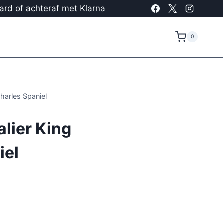
card of achteraf met Klarna
0
harles Spaniel
lier King
iel