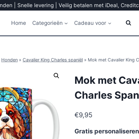
den | Snelle levering | Veilig betalen met iDeal, Credit
Home
Categorieën
Cadeau voor
»
Honden
»
Cavalier King Charles spaniël
»
Mok met Cavalier King C
Mok met Cava
Charles Span
€
9,95
Gratis personaliseren