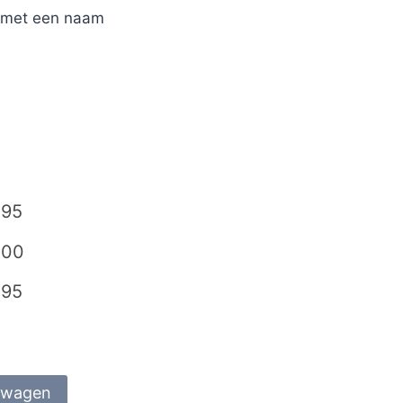
r met een naam
,95
,00
,95
lwagen