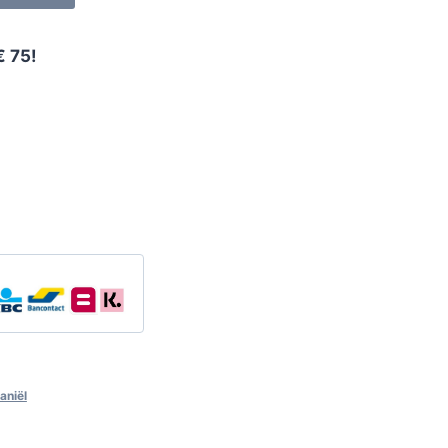
€ 75!
aniël