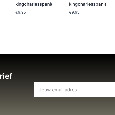
kingcharlesspaniel
kingcharlesspaniel
€
9,95
€
9,95
rief
.