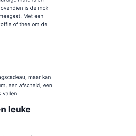
 Bovendien is de mok
g meegaat. Met een
offie of thee om de
rdagscadeau, maar kan
um, een afscheid, een
 vallen.
en leuke