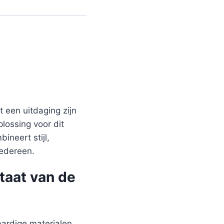
 een uitdaging zijn
plossing voor dit
neert stijl,
iedereen.
taat van de
aardige materialen