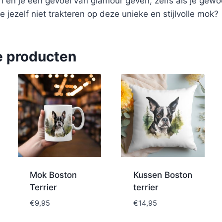
n en je een gevoel van glamour geven, zelfs als je gewo
e jezelf niet trakteren op deze unieke en stijlvolle mok?
e producten
Mok Boston
Kussen Boston
Terrier
terrier
€
9,95
€
14,95