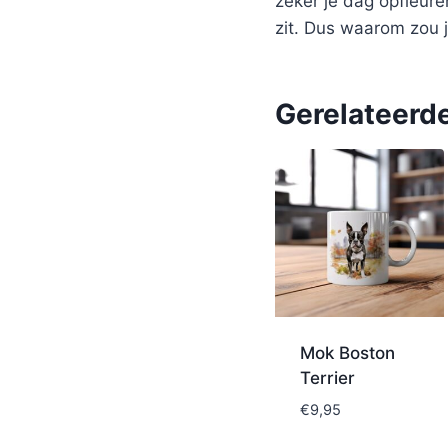
zeker je dag opfleure
zit. Dus waarom zou j
Gerelateerd
Mok Boston
Terrier
€
9,95