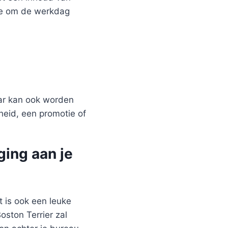
hee om de werkdag
aar kan ook worden
heid, een promotie of
ging aan je
 is ook een leuke
ston Terrier zal