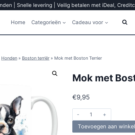
den | Snelle levering | Veilig betalen met iDeal, Credit
Home
Categorieën
Cadeau voor
»
Honden
»
Boston terriër
»
Mok met Boston Terrier
Mok met Bost
€
9,95
Toevoegen aan winke