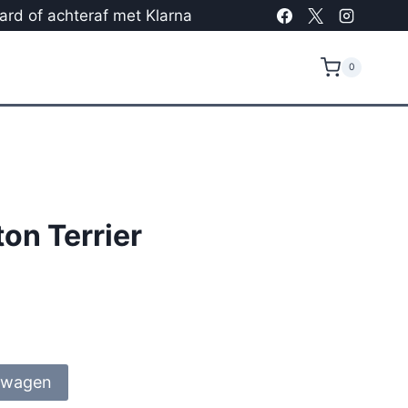
card of achteraf met Klarna
0
on Terrier
lwagen