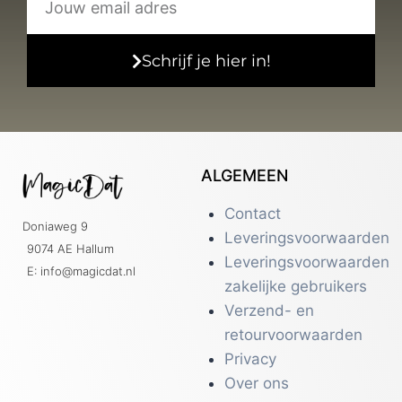
Schrijf je hier in!
ALGEMEEN
Contact
Doniaweg 9
Leveringsvoorwaarden
9074 AE Hallum
Leveringsvoorwaarden
E: info@magicdat.nl
zakelijke gebruikers
Verzend- en
retourvoorwaarden
Privacy
Over ons