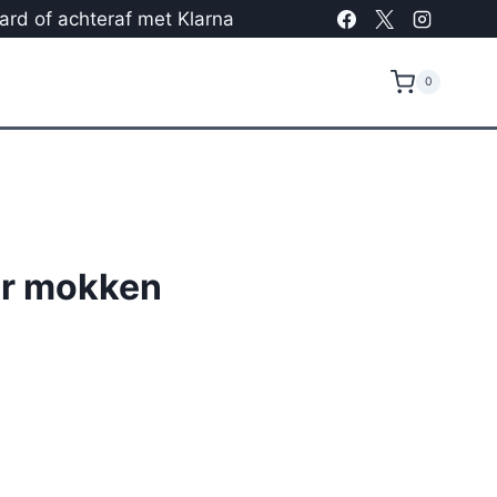
card of achteraf met Klarna
0
ër mokken