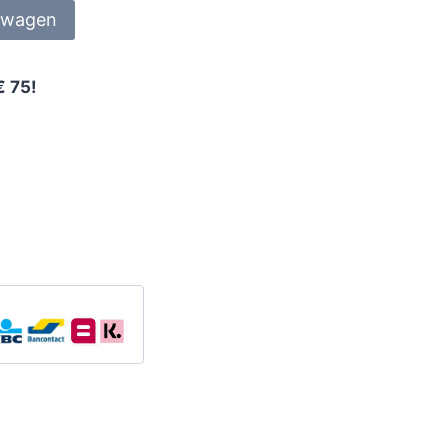
lwagen
€ 75!