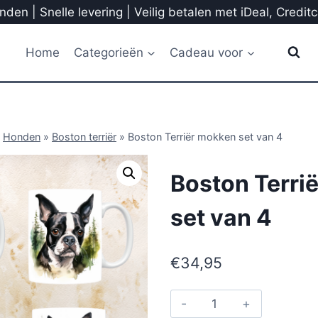
den | Snelle levering | Veilig betalen met iDeal, Credit
Home
Categorieën
Cadeau voor
»
Honden
»
Boston terriër
»
Boston Terriër mokken set van 4
Boston Terri
set van 4
€
34,95