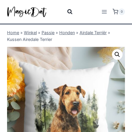
0
Home
»
Winkel
»
Passie
»
Honden
»
Airdale Terriër
»
Kussen Airedale Terrier