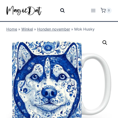
0
Home
»
Winkel
»
Honden november
»
Mok Husky