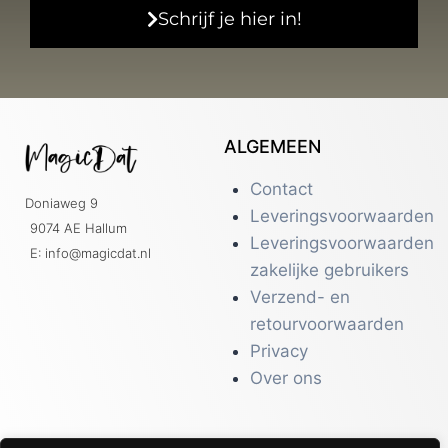
Schrijf je hier in!
ALGEMEEN
Contact
Doniaweg 9
Leveringsvoorwaarden
9074 AE Hallum
Leveringsvoorwaarden
E: info@magicdat.nl
zakelijke gebruikers
Verzend- en
retourvoorwaarden
Privacy
Over ons