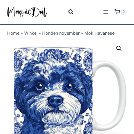
0
Home
»
Winkel
»
Honden november
»
Mok Havanese