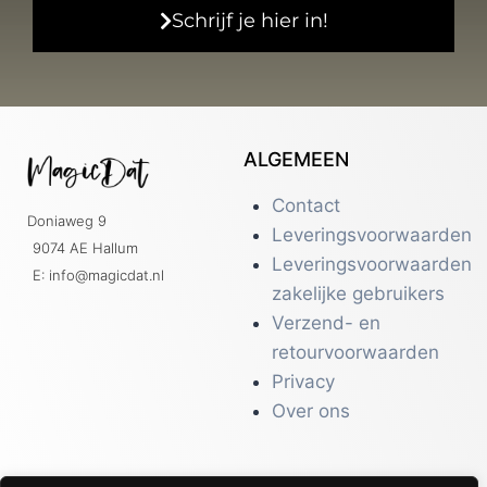
Schrijf je hier in!
ALGEMEEN
Contact
Doniaweg 9
Leveringsvoorwaarden
9074 AE Hallum
Leveringsvoorwaarden
E: info@magicdat.nl
zakelijke gebruikers
Verzend- en
retourvoorwaarden
Privacy
Over ons