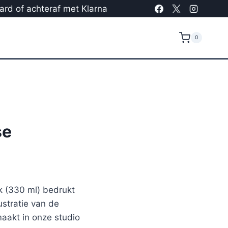
card of achteraf met Klarna
0
se
 (330 ml) bedrukt
stratie van de
aakt in onze studio