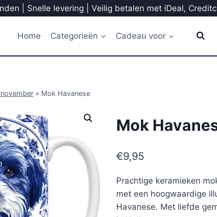
den | Snelle levering | Veilig betalen met iDeal, Credit
Home
Categorieën
Cadeau voor
 november
»
Mok Havanese
Mok Havane
€
9,95
Prachtige keramieken mok
met een hoogwaardige illu
Havanese. Met liefde gem