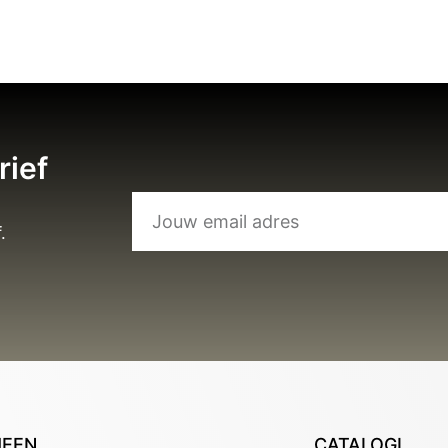
rief
.
MEEN
CATALOGI