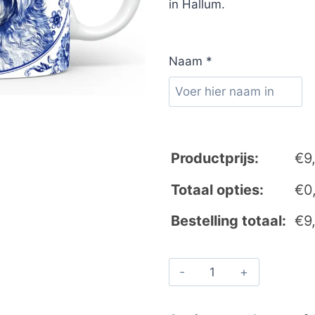
in Hallum.
Naam
*
Productprijs:
€
9
Totaal opties:
€
0
Bestelling totaal:
€
9