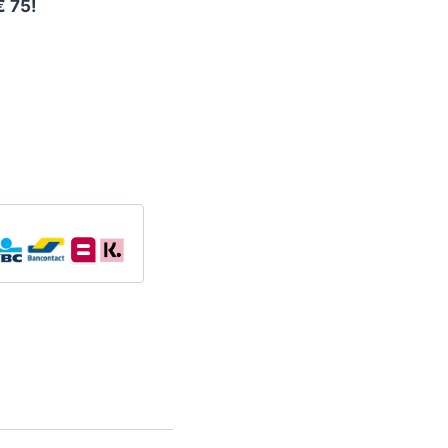
€ 75!