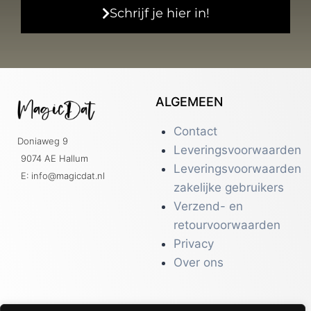
Schrijf je hier in!
ALGEMEEN
Contact
Doniaweg 9
Leveringsvoorwaarden
9074 AE Hallum
Leveringsvoorwaarden
E: info@magicdat.nl
zakelijke gebruikers
Verzend- en
retourvoorwaarden
Privacy
Over ons