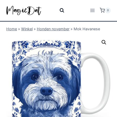
0
Home
»
Winkel
»
Honden november
»
Mok Havanese