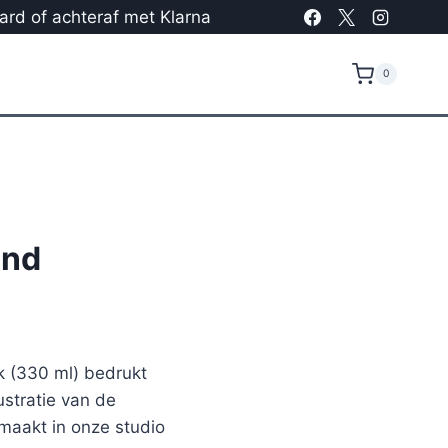
card of achteraf met Klarna
0
und
 (330 ml) bedrukt
stratie van de
maakt in onze studio