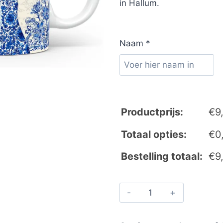
in Hallum.
Naam
*
Productprijs:
€
9
Totaal opties:
€
0
Bestelling totaal:
€
9