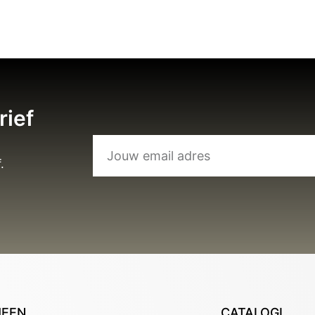
rief
.
MEEN
CATALOGI