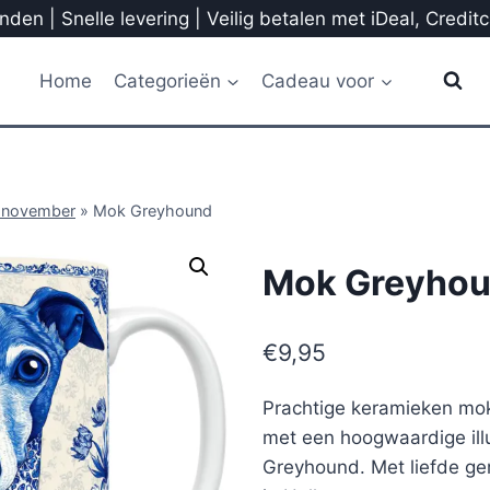
den | Snelle levering | Veilig betalen met iDeal, Credit
Home
Categorieën
Cadeau voor
 november
»
Mok Greyhound
Mok Greyho
€
9,95
Prachtige keramieken mok
met een hoogwaardige illu
Greyhound. Met liefde ge