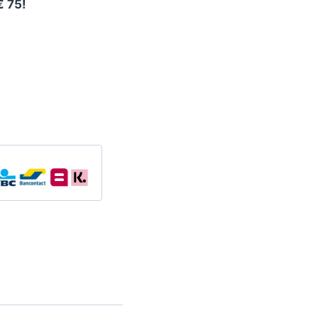
€ 75!