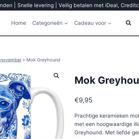
den | Snelle levering | Veilig betalen met iDeal, Credit
Home
Categorieën
Cadeau voor
 november
»
Mok Greyhound
Mok Greyho
€
9,95
Prachtige keramieken mok
met een hoogwaardige illu
Greyhound. Met liefde ge