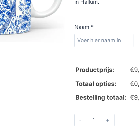
in Hallum.
Naam
*
Productprijs:
€
9
Totaal opties:
€
0
Bestelling totaal:
€
9