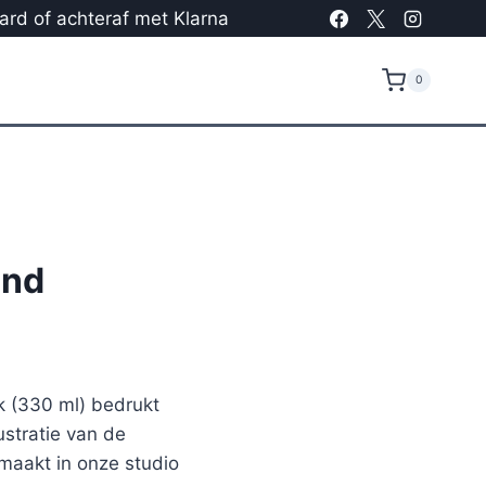
card of achteraf met Klarna
0
und
 (330 ml) bedrukt
stratie van de
maakt in onze studio