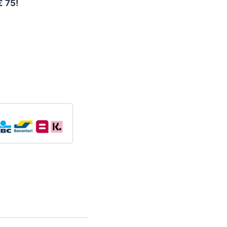
€ 75!