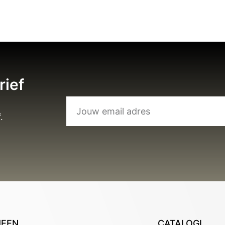
rief
.
MEEN
CATALOGI