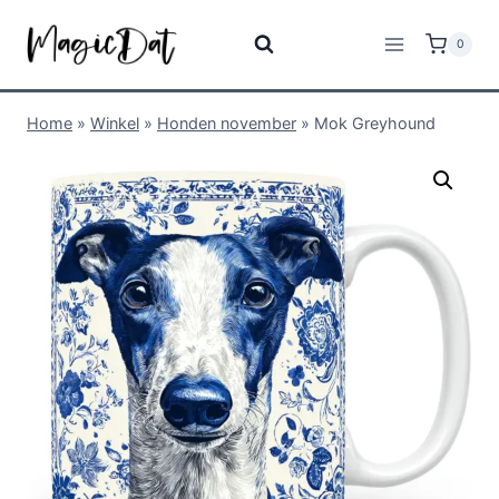
0
Home
»
Winkel
»
Honden november
»
Mok Greyhound