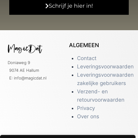
Schrijf je hier in!
ALGEMEEN
Contact
Doniaweg 9
Leveringsvoorwaarden
9074 AE Hallum
Leveringsvoorwaarden
E: info@magicdat.nl
zakelijke gebruikers
Verzend- en
retourvoorwaarden
Privacy
Over ons